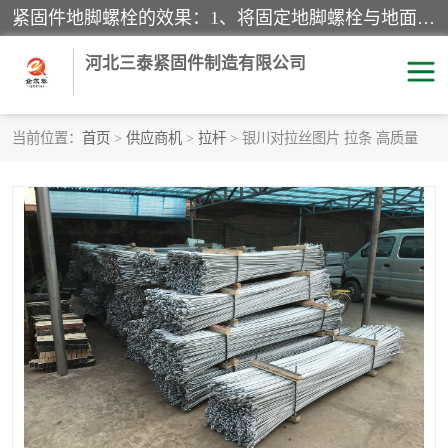
紧固件地脚螺栓的效果：1、将固定地脚螺栓与地面用水泥等物品灌溉在一起，可用来固定较小振荡和冲击的设备。2、活动地脚是一种可拆卸的地脚螺栓，可以固定有激烈振荡和冲击的大型机器设备。3、胀锚地脚螺栓用于固定比较简略且重量轻的设备，辅佐设备长期处于静止状态下。4、粘接地脚螺栓为一种使用广泛且常见的设备，它也是用来固定简略设备的小件。
河北三泰紧固件制造有限公司
当前位置：
首页
>
供应商机
>
拉杆
> 银川对拉丝图片 拉条 高质量
地脚螺栓
钢结构螺栓
焊钉
拉杆
螺栓
悬挑梁拉杆
高强度