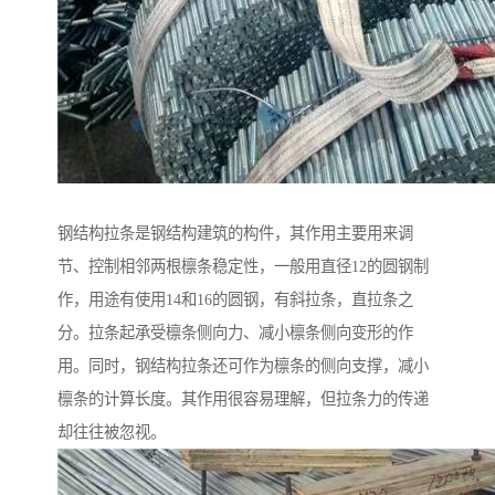
钢结构拉条是钢结构建筑的构件，其作用主要用来调
节、控制相邻两根檩条稳定性，一般用直径12的圆钢制
作，用途有使用14和16的圆钢，有斜拉条，直拉条之
分。拉条起承受檩条侧向力、减小檩条侧向变形的作
用。同时，钢结构拉条还可作为檩条的侧向支撑，减小
檩条的计算长度。其作用很容易理解，但拉条力的传递
却往往被忽视。