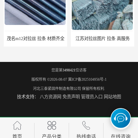
江苏对拉丝图片 拉条 高服务
您是第
3498421
位访客
版权所有 ©2026-08-07
冀ICP备2025104956号-1
河北三泰紧固件制造有限公司
保留所有权利.
技术支持：
八方资源网
免责声明
管理员入口
网站地图
江门地脚螺栓 地笼 量大从优
桂林7字地脚螺栓 地笼 高服务
首页
产品分类
热线电话
在线咨询