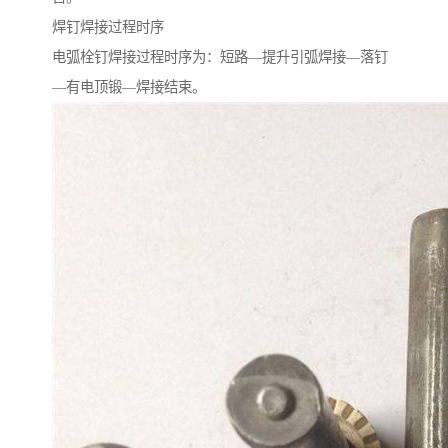
焊钉焊接过程时序
电弧栓钉焊接过程时序为：短路—提升引弧焊接—落钉
—有电顶锻—焊接结束。