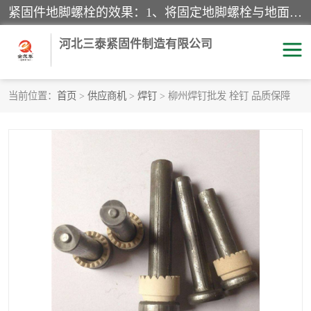
紧固件地脚螺栓的效果：1、将固定地脚螺栓与地面用水泥等物品灌溉在一起，可用来固定较小振荡和冲击的设备。2、活动地脚是一种可拆卸的地脚螺栓，可以固定有激烈振荡和冲击的大型机器设备。3、胀锚地脚螺栓用于固定比较简略且重量轻的设备，辅佐设备长期处于静止状态下。4、粘接地脚螺栓为一种使用广泛且常见的设备，它也是用来固定简略设备的小件。
河北三泰紧固件制造有限公司
当前位置：
首页
>
供应商机
>
焊钉
> 柳州焊钉批发 栓钉 品质保障
地脚螺栓
钢结构螺栓
焊钉
拉杆
螺栓
悬挑梁拉杆
高强度