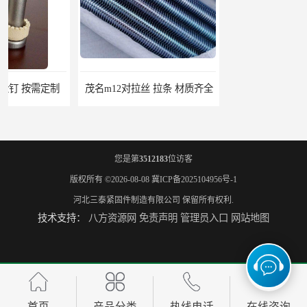
茂名m12对拉丝 拉条 材质齐全
江苏对拉丝图片 拉条 高服务
您是第
3512183
位访客
版权所有 ©2026-08-08
冀ICP备2025104956号-1
河北三泰紧固件制造有限公司
保留所有权利.
技术支持：
八方资源网
免责声明
管理员入口
网站地图
江门地脚螺栓 地笼 量大从优
桂林7字地脚螺栓 地笼 高服务
首页
产品分类
热线电话
在线咨询