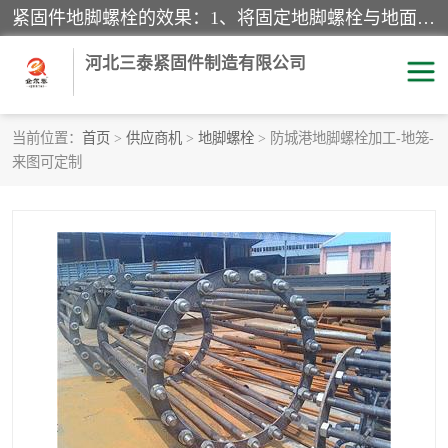
紧固件地脚螺栓的效果：1、将固定地脚螺栓与地面用水泥等物品灌溉在一起，可用来固定较小振荡和冲击的设备。2、活动地脚是一种可拆卸的地脚螺栓，可以固定有激烈振荡和冲击的大型机器设备。3、胀锚地脚螺栓用于固定比较简略且重量轻的设备，辅佐设备长期处于静止状态下。4、粘接地脚螺栓为一种使用广泛且常见的设备，它也是用来固定简略设备的小件。
河北三泰紧固件制造有限公司
当前位置：
首页
>
供应商机
>
地脚螺栓
> 防城港地脚螺栓加工-地笼-
来图可定制
地脚螺栓
钢结构螺栓
焊钉
拉杆
螺栓
悬挑梁拉杆
高强度