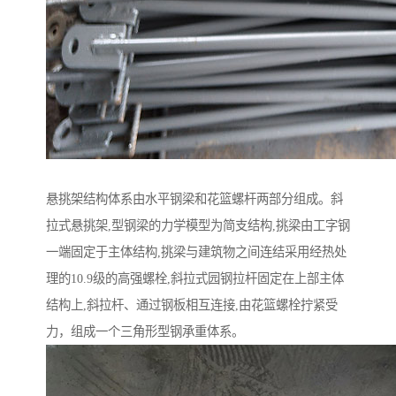
悬挑架结构体系由水平钢梁和花篮螺杆两部分组成。斜
拉式悬挑架,型钢梁的力学模型为简支结构,挑梁由工字钢
一端固定于主体结构,挑梁与建筑物之间连结采用经热处
理的10.9级的高强螺栓,斜拉式园钢拉杆固定在上部主体
结构上,斜拉杆、通过钢板相互连接,由花篮螺栓拧紧受
力，组成一个三角形型钢承重体系。