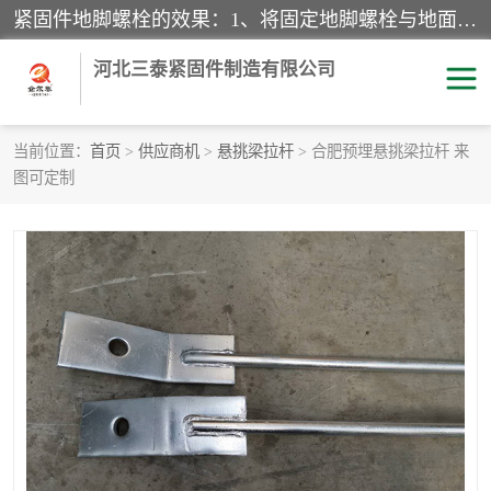
紧固件地脚螺栓的效果：1、将固定地脚螺栓与地面用水泥等物品灌溉在一起，可用来固定较小振荡和冲击的设备。2、活动地脚是一种可拆卸的地脚螺栓，可以固定有激烈振荡和冲击的大型机器设备。3、胀锚地脚螺栓用于固定比较简略且重量轻的设备，辅佐设备长期处于静止状态下。4、粘接地脚螺栓为一种使用广泛且常见的设备，它也是用来固定简略设备的小件。
河北三泰紧固件制造有限公司
当前位置：
首页
>
供应商机
>
悬挑梁拉杆
> 合肥预埋悬挑梁拉杆 来
图可定制
地脚螺栓
钢结构螺栓
焊钉
拉杆
螺栓
悬挑梁拉杆
高强度