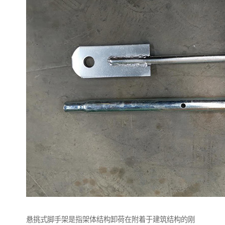
悬挑式脚手架是指架体结构卸荷在附着于建筑结构的刚