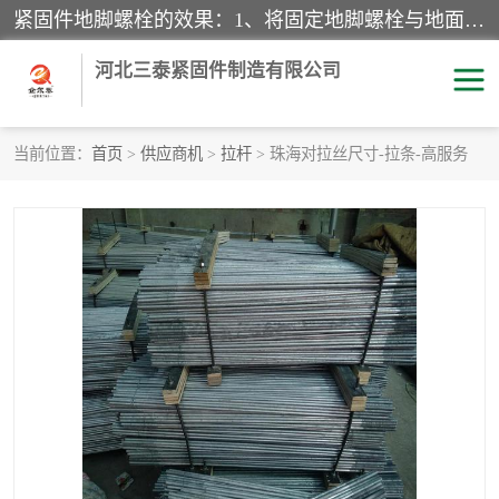
紧固件地脚螺栓的效果：1、将固定地脚螺栓与地面用水泥等物品灌溉在一起，可用来固定较小振荡和冲击的设备。2、活动地脚是一种可拆卸的地脚螺栓，可以固定有激烈振荡和冲击的大型机器设备。3、胀锚地脚螺栓用于固定比较简略且重量轻的设备，辅佐设备长期处于静止状态下。4、粘接地脚螺栓为一种使用广泛且常见的设备，它也是用来固定简略设备的小件。
河北三泰紧固件制造有限公司
当前位置：
首页
>
供应商机
>
拉杆
> 珠海对拉丝尺寸-拉条-高服务
地脚螺栓
钢结构螺栓
焊钉
拉杆
螺栓
悬挑梁拉杆
高强度