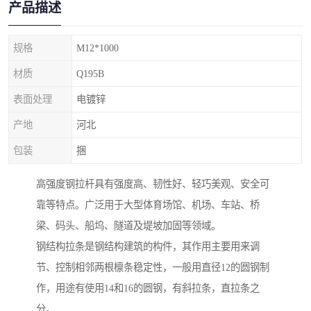
产品描述
规格
M12*1000
材质
Q195B
表面处理
电镀锌
产地
河北
包装
捆
高强度钢拉杆具有强度高、韧性好、轻巧美观、安全可
靠等特点。广泛用于大型体育场馆、机场、车站、桥
梁、码头、船坞、隧道及堤坡加固等领域。
钢结构拉条是钢结构建筑的构件，其作用主要用来调
节、控制相邻两根檩条稳定性，一般用直径12的圆钢制
作，用途有使用14和16的圆钢，有斜拉条，直拉条之
分。