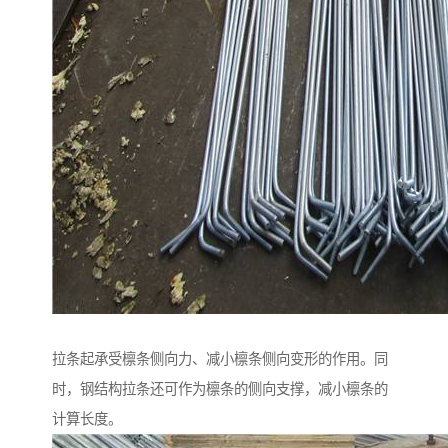
拉条起承受檩条侧向力、减小檩条侧向变形的作用。同
时，钢结构拉条还可作为檩条的侧向支撑，减小檩条的
计算长度。