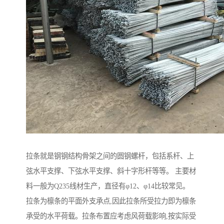
拉条就是钢钢结构骨架之间的圆钢螺杆，包括系杆、上
弦水平支撑、下弦水平支撑、斜十字形杆等等。 主要材
料一般为Q235线材生产，直径有φ12、φ14比较常见。
拉条为檩条的平面外支承点,因此拉条所受拉力即为檩条
承受的水平荷载。拉条布置应考虑风荷载影响,按实际受