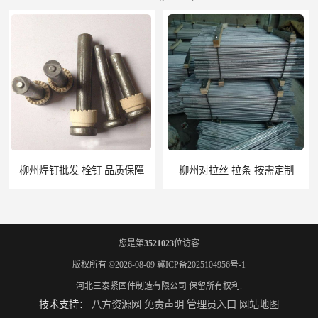
柳州对拉丝 拉条 按需定制
您是第
3521023
位访客
版权所有 ©2026-08-09
冀ICP备2025104956号-1
河北三泰紧固件制造有限公司
保留所有权利.
技术支持：
八方资源网
免责声明
管理员入口
网站地图