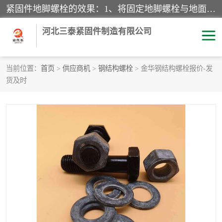
紧固件地脚螺栓的效果：1、将固定地脚螺栓与地面用水泥等物品灌溉在一起，可用来固定较小振荡和冲击的设备。2、活动地脚是一种可拆卸的地脚螺栓，可以固定有激烈振荡和冲击的大型机器设备。3、胀锚地脚螺栓用于固定比较简略且重量轻的设备，辅佐设备长期处于静止状态下。4、粘接地脚螺栓为一种使用广泛且常见的设备，它也是用来固定简略设备的小件。
河北三泰紧固件制造有限公司
当前位置：
首页
>
供应商机
>
钢结构螺栓
> 金华钢结构螺栓报价-发
货及时
地脚螺栓
钢结构螺栓
焊钉
拉杆
螺栓
悬挑梁拉杆
高强度