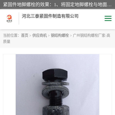
紧固件地脚螺栓的效果：1、将固定地脚螺栓与地面用水泥等物品灌溉在一起，可用来固定较小振荡和冲击的设备。2、活动地脚是一种可拆卸的地脚螺栓，可以固定有激烈振荡和冲击的大型机器设备。3、胀锚地脚螺栓用于固定比较简略且重量轻的设备，辅佐设备长期处于静止状态下。4、粘接地脚螺栓为一种使用广泛且常见的设备，它也是用来固定简略设备的小件。
河北三泰紧固件制造有限公司
当前位置：
首页
>
供应商机
>
钢结构螺栓
> 广州钢结构螺栓厂家-高
质量
地脚螺栓
钢结构螺栓
焊钉
拉杆
螺栓
悬挑梁拉杆
高强度