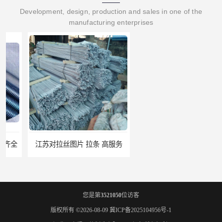
Development, design, production and sales in one of the
manufacturing enterprises
江苏对拉丝图片 拉条 高服务
江门地脚螺栓 地笼 量大从优
您是第
3521050
位访客
版权所有 ©2026-08-09
冀ICP备2025104956号-1