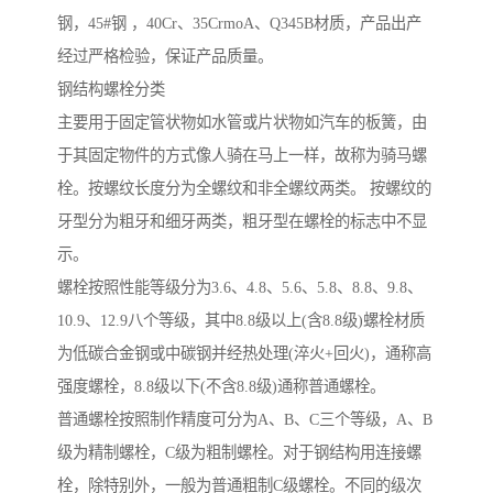
钢，45#钢 ，40Cr、35CrmoA、Q345B材质，产品出产
经过严格检验，保证产品质量。
钢结构螺栓分类
主要用于固定管状物如水管或片状物如汽车的板簧，由
于其固定物件的方式像人骑在马上一样，故称为骑马螺
栓。按螺纹长度分为全螺纹和非全螺纹两类。 按螺纹的
牙型分为粗牙和细牙两类，粗牙型在螺栓的标志中不显
示。
螺栓按照性能等级分为3.6、4.8、5.6、5.8、8.8、9.8、
10.9、12.9八个等级，其中8.8级以上(含8.8级)螺栓材质
为低碳合金钢或中碳钢并经热处理(淬火+回火)，通称高
强度螺栓，8.8级以下(不含8.8级)通称普通螺栓。
普通螺栓按照制作精度可分为A、B、C三个等级，A、B
级为精制螺栓，C级为粗制螺栓。对于钢结构用连接螺
栓，除特别外，一般为普通粗制C级螺栓。不同的级次