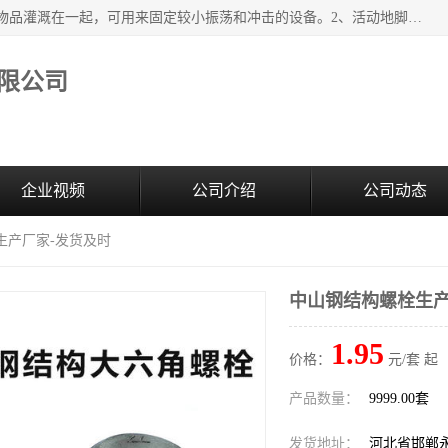
紧固件地脚螺栓的效果：1、将固定地脚螺栓与地面用水泥等物品灌溉在一起，可用来固定较小振荡和冲击的设备。2、活动地脚是一种可拆卸的地脚螺栓，可以固定有激烈振荡和冲击的大型机器设备。3、胀锚地脚螺栓用于固定比较简略且重量轻的设备，辅佐设备长期处于静止状态下。4、粘接地脚螺栓为一种使用广泛且常见的设备，它也是用来固定简略设备的小件。
限公司
企业视频
公司介绍
公司动态
生产厂家-发货及时
中山钢结构螺栓生产
1.95
价格：
元/套 起
产品数量：
9999.00套
发货地址：
河北省邯郸