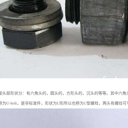
按头部形状分：有六角头的，圆头的，方形头的，沉头的等等。其中六角
称为U-bolt，是非标准件，形状为U形所以也称为U型螺栓，两头有螺纹