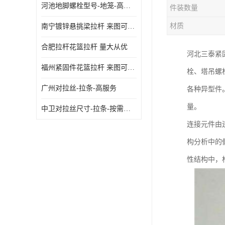
河池地脚螺栓型号-地笼-高质量
件装数量
材质
南宁镀锌悬挑梁拉杆 来图可定制
合肥拉杆花篮拉杆 量大从优
河北三泰紧
福州紧固件花篮拉杆 来图可定制
栓、塔吊螺
广州对拉丝-拉条-高服务
各种异型件。
量。
中卫对拉丝尺寸-拉条-按需定制
连接元件由
构分析中的
性结构中，