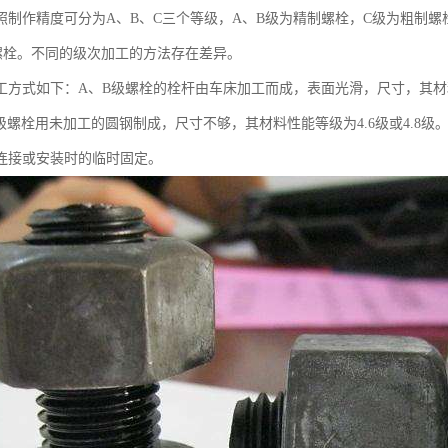
照制作精度可分为A、B、C三个等级，A、B级为精制螺栓，C级为粗制
螺栓。不同的级次加工的方法存在差异。
工方式如下：A、B级螺栓的栓杆由车床加工而成，表面光滑，尺寸，其材
C级螺栓用未加工的圆钢制成，尺寸不够，其材料性能等级为4.6级或4.8
连接或安装时的临时固定。