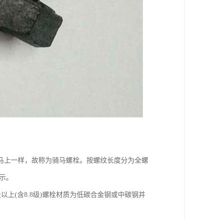
马上一样，故称为骑马螺栓。按螺纹长度分为全螺
示。
中8.8级以上(含8.8级)螺栓材质为低碳合金钢或中碳钢并