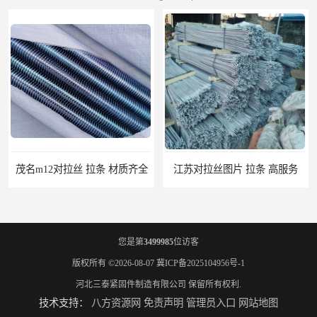
m12对拉丝 拉条 材质齐全
江苏对拉丝图片 拉条 高服务
您是第
3499985
位访客
版权所有 ©2026-08-07
冀ICP备2025104956号-1
河北三泰紧固件制造有限公司
保留所有权利.
技术支持：
八方资源网
免责声明
管理员入口
网站地图