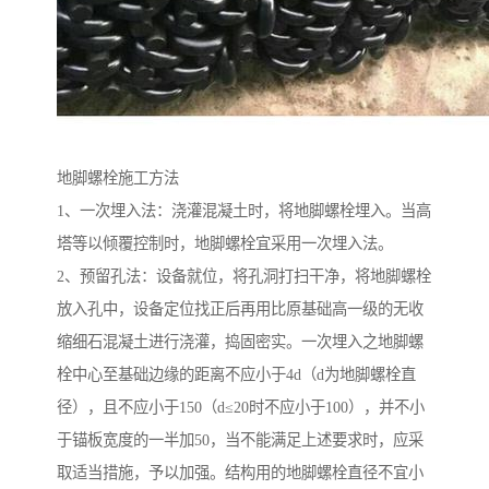
地脚螺栓施工方法
1、一次埋入法：浇灌混凝土时，将地脚螺栓埋入。当高
塔等以倾覆控制时，地脚螺栓宜采用一次埋入法。
2、预留孔法：设备就位，将孔洞打扫干净，将地脚螺栓
放入孔中，设备定位找正后再用比原基础高一级的无收
缩细石混凝土进行浇灌，捣固密实。一次埋入之地脚螺
栓中心至基础边缘的距离不应小于4d（d为地脚螺栓直
径），且不应小于150（d≤20时不应小于100），并不小
于锚板宽度的一半加50，当不能满足上述要求时，应采
取适当措施，予以加强。结构用的地脚螺栓直径不宜小