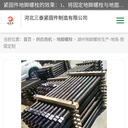
紧固件地脚螺栓的效果：1、将固定地脚螺栓与地面用水泥等物品灌溉在一起，可用来固定较小振荡和冲击的设备。2、活动地脚是一种可拆卸的地脚螺栓，可以固定有激烈振荡和冲击的大型机器设备。3、胀锚地脚螺栓用于固定比较简略且重量轻的设备，辅佐设备长期处于静止状态下。4、粘接地脚螺栓为一种使用广泛且常见的设备，它也是用来固定简略设备的小件。
河北三泰紧固件制造有限公司
当前位置：
首页
>
供应商机
>
地脚螺栓
> 湖州地脚螺栓生产-地笼-按
需定制
地脚螺栓
钢结构螺栓
焊钉
拉杆
螺栓
悬挑梁拉杆
高强度