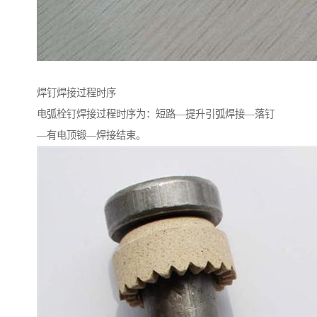
焊钉焊接过程时序
电弧栓钉焊接过程时序为：短路—提升引弧焊接—落钉
—有电顶锻—焊接结束。