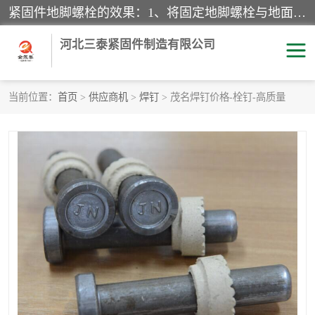
紧固件地脚螺栓的效果：1、将固定地脚螺栓与地面用水泥等物品灌溉在一起，可用来固定较小振荡和冲击的设备。2、活动地脚是一种可拆卸的地脚螺栓，可以固定有激烈振荡和冲击的大型机器设备。3、胀锚地脚螺栓用于固定比较简略且重量轻的设备，辅佐设备长期处于静止状态下。4、粘接地脚螺栓为一种使用广泛且常见的设备，它也是用来固定简略设备的小件。
河北三泰紧固件制造有限公司
当前位置：
首页
>
供应商机
>
焊钉
> 茂名焊钉价格-栓钉-高质量
地脚螺栓
钢结构螺栓
焊钉
拉杆
螺栓
悬挑梁拉杆
高强度