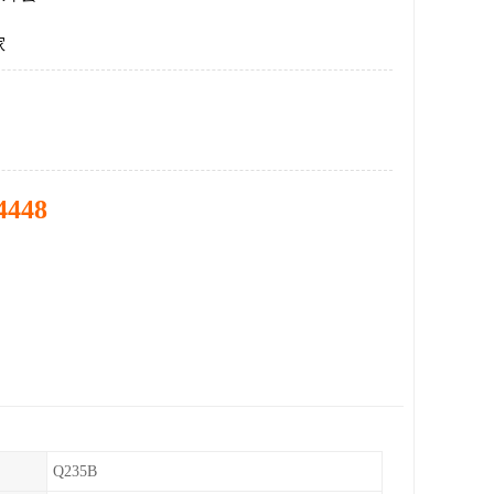
家
4448
Q235B