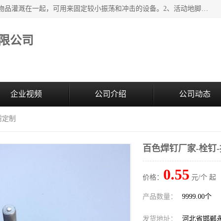
紧固件地脚螺栓的效果：1、将固定地脚螺栓与地面用水泥等物品灌溉在一起，可用来固定较小振荡和冲击的设备。2、活动地脚是一种可拆卸的地脚螺栓，可以固定有激烈振荡和冲击的大型机器设备。3、胀锚地脚螺栓用于固定比较简略且重量轻的设备，辅佐设备长期处于静止状态下。4、粘接地脚螺栓为一种使用广泛且常见的设备，它也是用来固定简略设备的小件。
限公司
企业视频
公司介绍
公司动态
需定制
百色焊钉厂家-栓钉
0.55
价格：
元/个 起
产品数量：
9999.00个
发货地址：
河北省邯郸