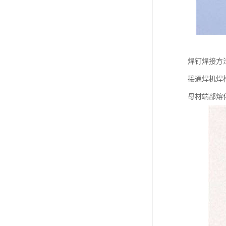
焊钉焊接方
接通焊机焊
母材端部熔