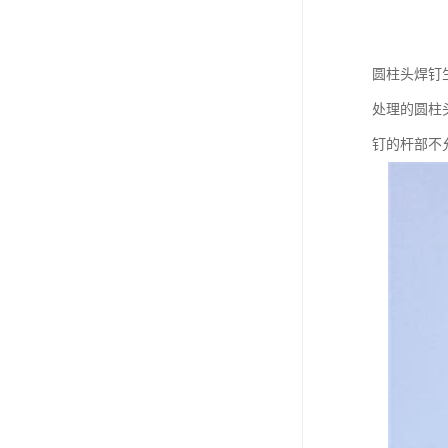
圆柱头焊钉生
处理的圆柱头
钉的杆部不允