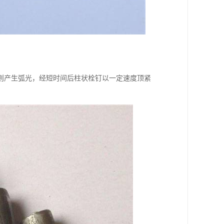
则产生弧光，经短时间后柱状栓钉以一定速度顶紧