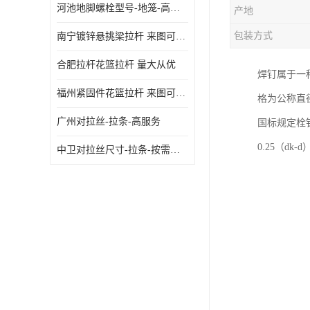
河池地脚螺栓型号-地笼-高质量
产地
包装方式
南宁镀锌悬挑梁拉杆 来图可定制
合肥拉杆花篮拉杆 量大从优
焊钉属于一种高
福州紧固件花篮拉杆 来图可定制
格为公称直径
广州对拉丝-拉条-高服务
国标规定栓
0.25（dk-
中卫对拉丝尺寸-拉条-按需定制