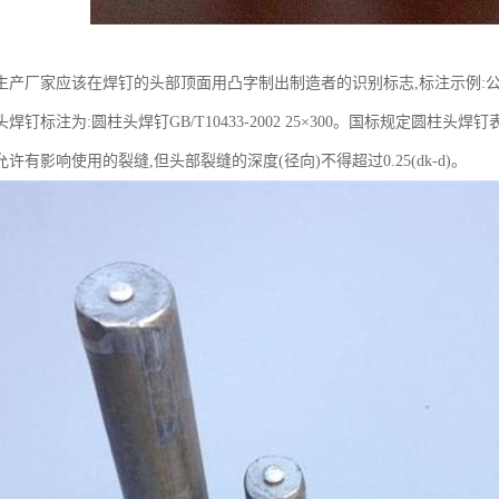
产厂家应该在焊钉的头部顶面用凸字制出制造者的识别标志,标注示例:公称直径
焊钉标注为:圆柱头焊钉GB/T10433-2002 25×300。国标规定圆
许有影响使用的裂缝,但头部裂缝的深度(径向)不得超过0.25(dk-d)。