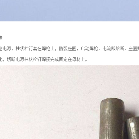
法
枪电源，柱状栓钉套在焊枪上，防弧座圈，启动焊枪，电流即熔断，座圈
化，切断电源柱状栓钉焊接完成固定在母材上。