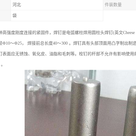
河北
件装数量
袋
强度刚度连接的紧固件，焊钉是电弧螺柱焊用圆柱头焊钉(英文Cheese head studs
Ф10～Ф25， 焊接前总长度40～300 。焊钉具有头部顶面用凸字制
钉表面应无锈蚀、氧化皮、油脂和毛刺等。栓钉的杆部不允许有影响使用
d）。