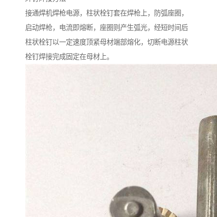
接通焊机焊枪电源，柱状栓钉套在焊枪上，防弧座圈，
启动焊枪，电流即熔断，座圈则产生弧光，经短时间后
柱状栓钉以一定速度顶紧母材端部熔化，切断电源柱状
栓钉焊接完成固定在母材上。