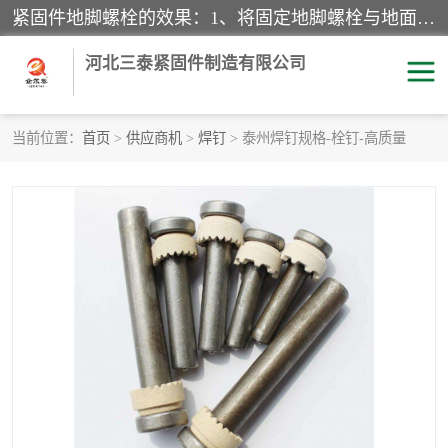
紧固件地脚螺栓的效果：1、将固定地脚螺栓与地面用水泥等物品灌溉在一起，可用来固定较小振荡和冲击的设备。2、活动地脚是一种可拆卸的地脚螺栓，可以固定有激烈振荡和冲击的大型机器设备。3、胀锚地脚螺栓用于固定比较简略且重量轻的设备，辅佐设备长期处于静止状态下。4、粘接地脚螺栓为一种使用广泛且常见的设备，它也是用来固定简略设备的小件。
河北三泰紧固件制造有限公司
当前位置：
首页
>
供应商机
>
焊钉
> 泰州焊钉规格-栓钉-高质量
地脚螺栓
钢结构螺栓
焊钉
拉杆
螺栓
悬挑梁拉杆
高强度