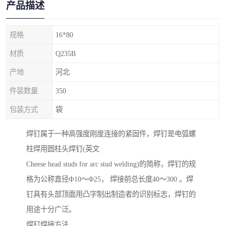
产品描述
规格
16*80
材质
Q235B
产地
河北
件装数量
350
包装方式
袋
焊钉属于一种高强度刚度连接的紧固件，焊钉是电弧螺
柱焊用圆柱头焊钉(英文
Cheese head studs for arc stud welding)的简称，焊钉的规
格为公称直径Ф10～Ф25， 焊接前总长度40～300 。焊
钉具有头部顶面用凸字制出制造者的识别标志，焊钉的
用途十分广泛。
焊钉焊接方法