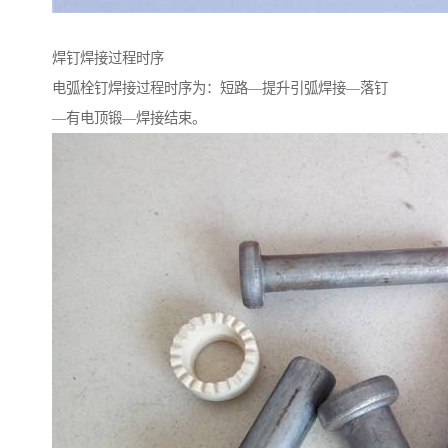
焊钉焊接过程时序
电弧栓钉焊接过程时序为：短路—提升引弧焊接—落钉
—有电顶锻—焊接结束。