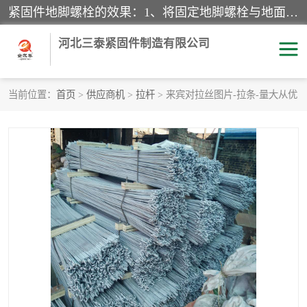
紧固件地脚螺栓的效果：1、将固定地脚螺栓与地面用水泥等物品灌溉在一起，可用来固定较小振荡和冲击的设备。2、活动地脚是一种可拆卸的地脚螺栓，可以固定有激烈振荡和冲击的大型机器设备。3、胀锚地脚螺栓用于固定比较简略且重量轻的设备，辅佐设备长期处于静止状态下。4、粘接地脚螺栓为一种使用广泛且常见的设备，它也是用来固定简略设备的小件。
河北三泰紧固件制造有限公司
当前位置：
首页
>
供应商机
>
拉杆
> 来宾对拉丝图片-拉条-量大从优
地脚螺栓
钢结构螺栓
焊钉
拉杆
螺栓
悬挑梁拉杆
高强度