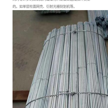
的。如单层柱面网壳、衍射光栅刻划机等。