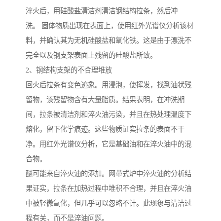
淬火后，用硅酸盐清洁剂清洁钢结构拉条，然后冲
洗。 固体物质出现在表面上，使用红外光谱仪分析该材
料，并确认其为无机硅酸盐和氧化铁。这是由于漂洗不
完全以及钢支架表面上残留的硅酸盐所致。
2、钢结构支架的不合理堆放
回火后拉条有变色迹象。用浸泡，使挥发，找到油状残
留物，该残留物含有大量脂质。结果表明，在冲洗期
间，拉条被清洁剂和淬火油污染，并且在热处理温度下
熔化，留下化学痕迹。这些物质证实拉条的表面不干
净。用红外光谱仪分析，它是基础油和在淬火油中的混
合物。
醚可能来自淬火油的添加。网带式炉中淬火油的分析结
果证实，拉条在加热过程中堆积不合理，并且在淬火油
中被轻微氧化，但几乎可以忽略不计。此现象与清洁过
程有关，而不是淬油问题。