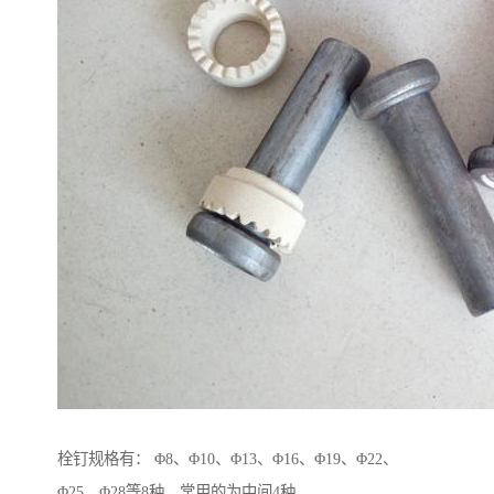
栓钉规格有： Φ8、Φ10、Φ13、Φ16、Φ19、Φ22、
Φ25、Φ28等8种，常用的为中间4种。