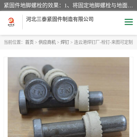
紧固件地脚螺栓的效果：1、将固定地脚螺栓与地面用水泥等物品灌溉在一起，可用来固定较小振荡和冲击的设备。2、活动地脚是一种可拆卸的地脚螺栓，可以固定有激烈振荡和冲击的大型机器设备。3、胀锚地脚螺栓用于固定比较简略且重量轻的设备，辅佐设备长期处于静止状态下。4、粘接地脚螺栓为一种使用广泛且常见的设备，它也是用来固定简略设备的小件。
河北三泰紧固件制造有限公司
当前位置：
首页
>
供应商机
>
焊钉
> 连云港焊钉厂-栓钉-来图可定制
地脚螺栓
钢结构螺栓
焊钉
拉杆
螺栓
悬挑梁拉杆
高强度