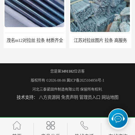
茂名m12对拉丝 拉条 材质齐全
江苏对拉丝图片 拉条 高服务
您是第
3491102
位访客
版权所有 ©2026-08-06
冀ICP备2025104956号-1
河北三泰紧固件制造有限公司
保留所有权利.
技术支持：
八方资源网
免责声明
管理员入口
网站地图
江门地脚螺栓 地笼 量大从优
桂林7字地脚螺栓 地笼 高服务