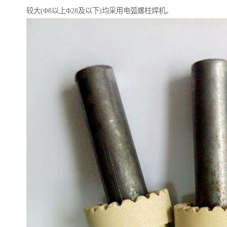
较大(Φ8以上Φ28及以下)均采用电弧螺柱焊机。