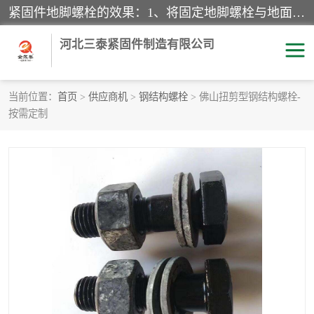
紧固件地脚螺栓的效果：1、将固定地脚螺栓与地面用水泥等物品灌溉在一起，可用来固定较小振荡和冲击的设备。2、活动地脚是一种可拆卸的地脚螺栓，可以固定有激烈振荡和冲击的大型机器设备。3、胀锚地脚螺栓用于固定比较简略且重量轻的设备，辅佐设备长期处于静止状态下。4、粘接地脚螺栓为一种使用广泛且常见的设备，它也是用来固定简略设备的小件。
河北三泰紧固件制造有限公司
当前位置：
首页
>
供应商机
>
钢结构螺栓
> 佛山扭剪型钢结构螺栓-
按需定制
地脚螺栓
钢结构螺栓
焊钉
拉杆
螺栓
悬挑梁拉杆
高强度