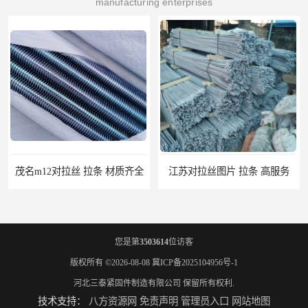
manufacturing enterprises
茂名m12对拉丝 拉条 材质齐全
江苏对拉丝图片 拉条 高服务
您是第
3503614
位访客
版权所有 ©2026-08-08
冀ICP备2025104956号-1
河北三泰紧固件制造有限公司
保留所有权利.
技术支持：
八方资源网
免责声明
管理员入口
网站地图