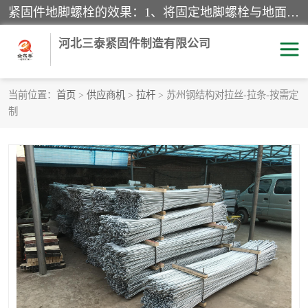
紧固件地脚螺栓的效果：1、将固定地脚螺栓与地面用水泥等物品灌溉在一起，可用来固定较小振荡和冲击的设备。2、活动地脚是一种可拆卸的地脚螺栓，可以固定有激烈振荡和冲击的大型机器设备。3、胀锚地脚螺栓用于固定比较简略且重量轻的设备，辅佐设备长期处于静止状态下。4、粘接地脚螺栓为一种使用广泛且常见的设备，它也是用来固定简略设备的小件。
河北三泰紧固件制造有限公司
当前位置：
首页
>
供应商机
>
拉杆
> 苏州钢结构对拉丝-拉条-按需定
制
地脚螺栓
钢结构螺栓
焊钉
拉杆
螺栓
悬挑梁拉杆
高强度