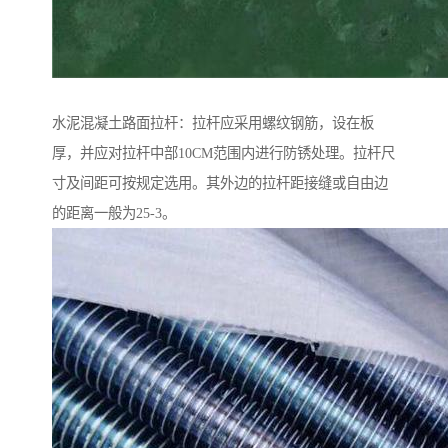
水泥混凝土路面拉杆：拉杆应采用螺纹钢筋，设在板
厚，并应对拉杆中部10CM范围内进行防锈处理。拉杆尺
寸及间距可按规定选用。其外边的拉杆距接缝或自由边
的距离一般为25-3。