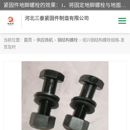
紧固件地脚螺栓的效果：1、将固定地脚螺栓与地面用水泥等物品灌溉在一起，可用来固定较小振荡和冲击的设备。2、活动地脚是一种可拆卸的地脚螺栓，可以固定有激烈振荡和冲击的大型机器设备。3、胀锚地脚螺栓用于固定比较简略且重量轻的设备，辅佐设备长期处于静止状态下。4、粘接地脚螺栓为一种使用广泛且常见的设备，它也是用来固定简略设备的小件。
河北三泰紧固件制造有限公司
当前位置：
首页
>
供应商机
>
钢结构螺栓
> 绍兴钢结构螺栓规格-发
货及时
地脚螺栓
钢结构螺栓
焊钉
拉杆
螺栓
悬挑梁拉杆
高强度