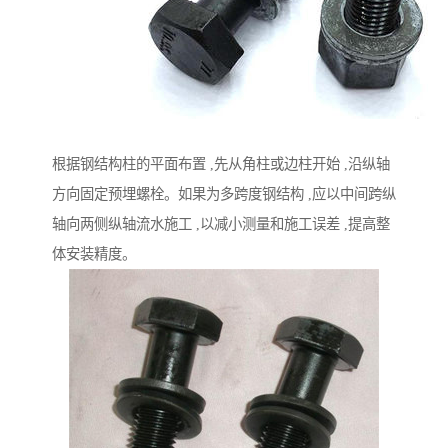
根据钢结构柱的平面布置 ,先从角柱或边柱开始 ,沿纵轴
方向固定预埋螺栓。如果为多跨度钢结构 ,应以中间跨纵
轴向两侧纵轴流水施工 ,以减小测量和施工误差 ,提高整
体安装精度。