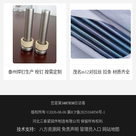
泰州焊钉生产 栓钉 按需定制
茂名m12对拉丝 拉条 材质齐全
您是第
3487838
位访客
版权所有 ©2026-08-06
冀ICP备2025104956号-1
河北三泰紧固件制造有限公司
保留所有权利.
技术支持：
八方资源网
免责声明
管理员入口
网站地图