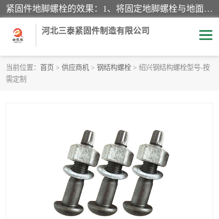
紧固件地脚螺栓的效果：1、将固定地脚螺栓与地面用水泥等物品灌溉在一起，可用来固定较小振荡和冲击的设备。2、活动地脚是一种可拆卸的地脚螺栓，可以固定有激烈振荡和冲击的大型机器设备。3、胀锚地脚螺栓用于固定比较简略且重量轻的设备，辅佐设备长期处于静止状态下。4、粘接地脚螺栓为一种使用广泛且常见的设备，它也是用来固定简略设备的小件。
河北三泰紧固件制造有限公司
当前位置：
首页
>
供应商机
>
钢结构螺栓
> 绍兴钢结构螺栓型号-按
需定制
地脚螺栓
钢结构螺栓
焊钉
拉杆
螺栓
悬挑梁拉杆
高强度