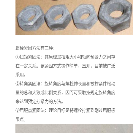
螺栓紧固方法有三种：
①扭矩紧固法：其原理是扭矩大小和轴向预紧力之间存
在一定关系。该紧固方式操作简单、直观，目前被广泛
采用。
②转角紧固法：旋转角度与螺栓伸长量和被拧紧件松动
量的总和大致成比例关系，因而可采取按规定旋转角度
来达到预定拧紧力的方法。
③屈服点紧固法：理论目标是将螺栓拧紧到刚过屈服极
限点。