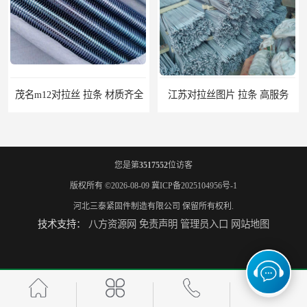
茂名m12对拉丝 拉条 材质齐全
江苏对拉丝图片 拉条 高服务
您是第
3517552
位访客
版权所有 ©2026-08-09
冀ICP备2025104956号-1
河北三泰紧固件制造有限公司
保留所有权利.
技术支持：
八方资源网
免责声明
管理员入口
网站地图
江门地脚螺栓 地笼 量大从优
桂林7字地脚螺栓 地笼 高服务