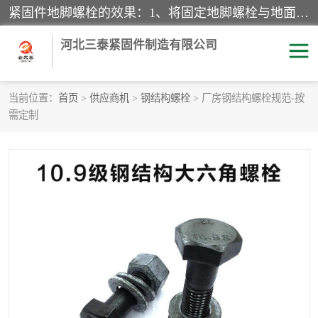
紧固件地脚螺栓的效果：1、将固定地脚螺栓与地面用水泥等物品灌溉在一起，可用来固定较小振荡和冲击的设备。2、活动地脚是一种可拆卸的地脚螺栓，可以固定有激烈振荡和冲击的大型机器设备。3、胀锚地脚螺栓用于固定比较简略且重量轻的设备，辅佐设备长期处于静止状态下。4、粘接地脚螺栓为一种使用广泛且常见的设备，它也是用来固定简略设备的小件。
河北三泰紧固件制造有限公司
当前位置：
首页
>
供应商机
>
钢结构螺栓
> 厂房钢结构螺栓规范-按
需定制
地脚螺栓
钢结构螺栓
焊钉
拉杆
螺栓
悬挑梁拉杆
高强度