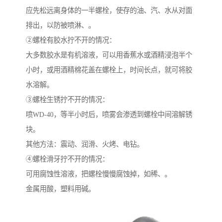
应先松远离身体的一半螺栓，使存的油、汽、水从对面
排出，以防被喷淋、。
②螺栓有胶水拧不开的情况：
大多数胶水是有机溶液，可以用香蕉水或酒精浸泡半个
小时，或用酒精棉花盖在螺栓上，时间长点，就可将胶
水溶解。
③螺栓生锈拧不开的情况：
喷WD-40，等半小时后，喷雾会渗透到螺栓中间溶解锈
块。
其他方法：震动、润滑、火烤、电钻。
④螺栓滑牙拧不开的情况：
可用腐蚀性溶液，把螺栓慢慢腐蚀掉，如稀、。
金属用酸，塑料用碱。