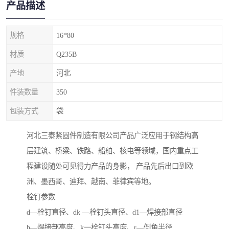
产品描述
规格
16*80
材质
Q235B
产地
河北
件装数量
350
包装方式
袋
河北三泰紧固件制造有限公司产品广泛应用于钢结构高
层建筑、桥梁、铁路、船舶、核电等领域，国内重点工
程建设随处可见得力产品的身影， 产品先后出口到欧
洲、墨西哥、迪拜、越南、菲律宾等地。
栓钉参数
d—栓钉直径、dk —栓钉头直径、d1—焊接部直径
h—焊接部高度、k一栓钉头高度、r—倒角半径