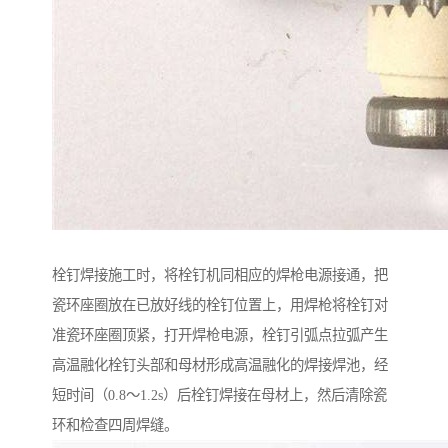
栓钉焊接施工时，将栓钉机同相应的焊枪电源接通，把
瓷环座圈放在已放好线的栓钉位置上，用焊枪将栓钉对
准瓷环座圈顶紧，打开焊枪电源，栓钉引弧点拉弧产生
高温融化栓钉头部和母材形成高温融化的焊接焊池，经
短时间（0.8～1.2s）后栓钉焊接在母材上，然后清除瓷
环和检查四周焊缝。