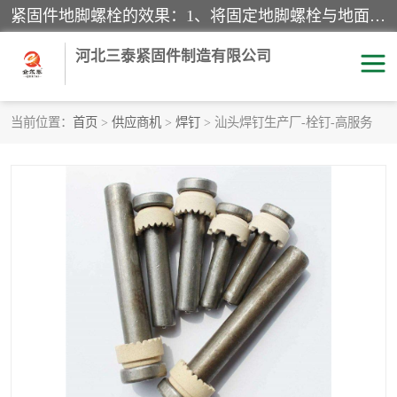
紧固件地脚螺栓的效果：1、将固定地脚螺栓与地面用水泥等物品灌溉在一起，可用来固定较小振荡和冲击的设备。2、活动地脚是一种可拆卸的地脚螺栓，可以固定有激烈振荡和冲击的大型机器设备。3、胀锚地脚螺栓用于固定比较简略且重量轻的设备，辅佐设备长期处于静止状态下。4、粘接地脚螺栓为一种使用广泛且常见的设备，它也是用来固定简略设备的小件。
河北三泰紧固件制造有限公司
当前位置：
首页
>
供应商机
>
焊钉
> 汕头焊钉生产厂-栓钉-高服务
地脚螺栓
钢结构螺栓
焊钉
拉杆
螺栓
悬挑梁拉杆
高强度