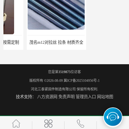
茂名m12对拉丝 拉条 材质齐全
江苏对拉丝图片 拉条 高服务
您是第
3519875
位访客
版权所有 ©2026-08-09
冀ICP备2025104956号-1
河北三泰紧固件制造有限公司
保留所有权利.
技术支持：
八方资源网
免责声明
管理员入口
网站地图
江门地脚螺栓 地笼 量大从优
桂林7字地脚螺栓 地笼 高服务