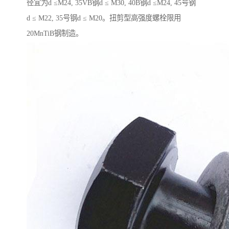
径宜为d ≤M24, 35VB钢d ≤ M30, 40B钢d ≤M24, 45号钢
d ≤ M22, 35号钢d ≤ M20。扭剪型高强度螺栓限用
20MnTiB钢制造。