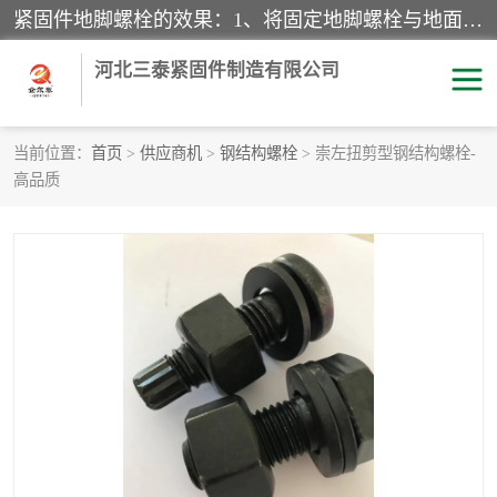
紧固件地脚螺栓的效果：1、将固定地脚螺栓与地面用水泥等物品灌溉在一起，可用来固定较小振荡和冲击的设备。2、活动地脚是一种可拆卸的地脚螺栓，可以固定有激烈振荡和冲击的大型机器设备。3、胀锚地脚螺栓用于固定比较简略且重量轻的设备，辅佐设备长期处于静止状态下。4、粘接地脚螺栓为一种使用广泛且常见的设备，它也是用来固定简略设备的小件。
河北三泰紧固件制造有限公司
当前位置：
首页
>
供应商机
>
钢结构螺栓
> 崇左扭剪型钢结构螺栓-
高品质
地脚螺栓
钢结构螺栓
焊钉
拉杆
螺栓
悬挑梁拉杆
高强度