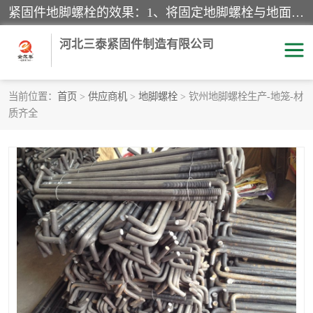
紧固件地脚螺栓的效果：1、将固定地脚螺栓与地面用水泥等物品灌溉在一起，可用来固定较小振荡和冲击的设备。2、活动地脚是一种可拆卸的地脚螺栓，可以固定有激烈振荡和冲击的大型机器设备。3、胀锚地脚螺栓用于固定比较简略且重量轻的设备，辅佐设备长期处于静止状态下。4、粘接地脚螺栓为一种使用广泛且常见的设备，它也是用来固定简略设备的小件。
河北三泰紧固件制造有限公司
当前位置：
首页
>
供应商机
>
地脚螺栓
> 钦州地脚螺栓生产-地笼-材
质齐全
地脚螺栓
钢结构螺栓
焊钉
拉杆
螺栓
悬挑梁拉杆
高强度