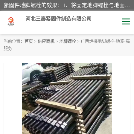
紧固件地脚螺栓的效果：1、将固定地脚螺栓与地面用水泥等物品灌溉在一起，可用来固定较小振荡和冲击的设备。2、活动地脚是一种可拆卸的地脚螺栓，可以固定有激烈振荡和冲击的大型机器设备。3、胀锚地脚螺栓用于固定比较简略且重量轻的设备，辅佐设备长期处于静止状态下。4、粘接地脚螺栓为一种使用广泛且常见的设备，它也是用来固定简略设备的小件。
河北三泰紧固件制造有限公司
当前位置：
首页
>
供应商机
>
地脚螺栓
> 广西焊接地脚螺栓-地笼-高
服务
地脚螺栓
钢结构螺栓
焊钉
拉杆
螺栓
悬挑梁拉杆
高强度