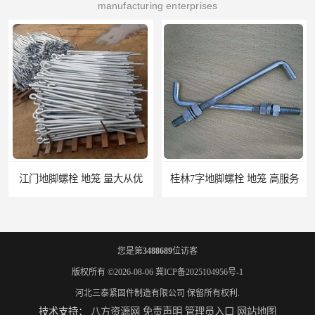
manufacturing enterprises
桂林7字地脚螺栓 地笼 高服务
您是第
3488689
位访客
版权所有 ©2026-08-06
冀ICP备2025104956号-1
河北三泰紧固件制造有限公司
保留所有权利.
技术支持：
八方资源网
免责声明
管理员入口
网站地图