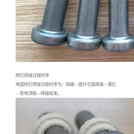
焊钉焊接过程时序
电弧栓钉焊接过程时序为：短路—提升引弧焊接—落钉
—有电顶锻—焊接结束。