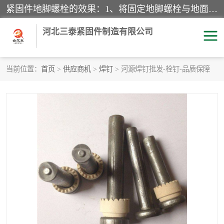
紧固件地脚螺栓的效果：1、将固定地脚螺栓与地面用水泥等物品灌溉在一起，可用来固定较小振荡和冲击的设备。2、活动地脚是一种可拆卸的地脚螺栓，可以固定有激烈振荡和冲击的大型机器设备。3、胀锚地脚螺栓用于固定比较简略且重量轻的设备，辅佐设备长期处于静止状态下。4、粘接地脚螺栓为一种使用广泛且常见的设备，它也是用来固定简略设备的小件。
河北三泰紧固件制造有限公司
当前位置：
首页
>
供应商机
>
焊钉
> 河源焊钉批发-栓钉-品质保障
地脚螺栓
钢结构螺栓
焊钉
拉杆
螺栓
悬挑梁拉杆
高强度