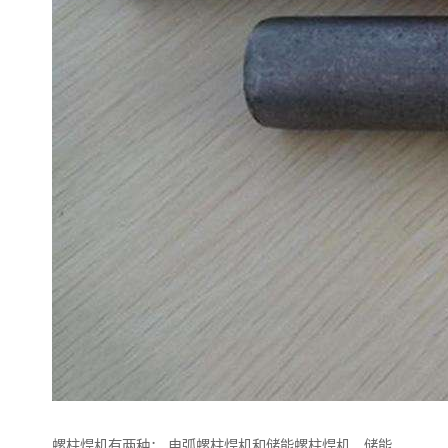
螺柱焊机有两种： 电弧螺柱焊机和储能螺柱焊机。储能