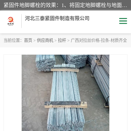
紧固件地脚螺栓的效果：1、将固定地脚螺栓与地面用水泥等物品灌溉在一起，可用来固定较小振荡和冲击的设备。2、活动地脚是一种可拆卸的地脚螺栓，可以固定有激烈振荡和冲击的大型机器设备。3、胀锚地脚螺栓用于固定比较简略且重量轻的设备，辅佐设备长期处于静止状态下。4、粘接地脚螺栓为一种使用广泛且常见的设备，它也是用来固定简略设备的小件。
河北三泰紧固件制造有限公司
当前位置：
首页
>
供应商机
>
拉杆
> 广西对拉丝价格-拉条-材质齐全
地脚螺栓
钢结构螺栓
焊钉
拉杆
螺栓
悬挑梁拉杆
高强度