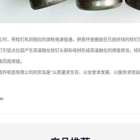
工时，将栓钉机同相应的焊枪电源接通，把瓷环座圈放在已放好线的栓钉
钉引弧点拉弧产生高温融化栓钉头部和母材形成高温融化的焊接焊池，经短时间
查四周焊缝。
固件制造有限公司的宗旨是“以质量求生存、以信誉求发展、以服务求效益
om