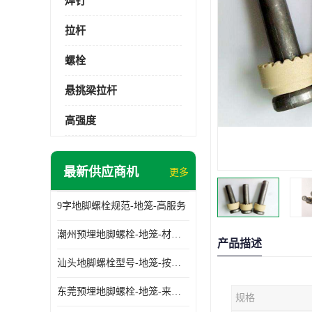
焊钉
拉杆
螺栓
悬挑梁拉杆
高强度
最新供应商机
更多
9字地脚螺栓规范-地笼-高服务
潮州预埋地脚螺栓-地笼-材质齐全
产品描述
汕头地脚螺栓型号-地笼-按需定制
东莞预埋地脚螺栓-地笼-来图可定制
规格