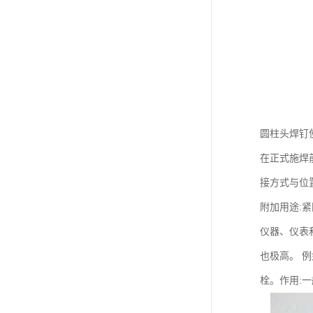
圆柱头焊钉
在正式施焊
接方式与位
附加用途:
仪器、仪表
也极高。 例
栓。作用:一