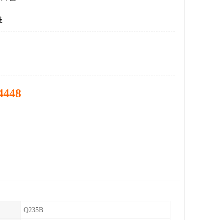
准
4448
Q235B