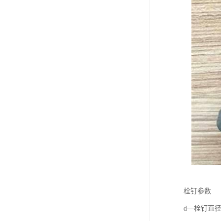
栓钉参数
d—栓钉直