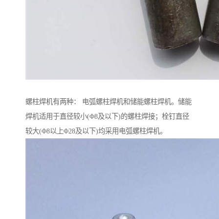
螺柱焊机有两种： 电弧螺柱焊机和储能螺柱焊机。储能
焊机适用于直径较小(Φ8及以下)的螺柱焊接；栓钉直径
较大(Φ8以上Φ28及以下)均采用电弧螺柱焊机。