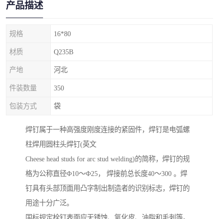
产品描述
规格
16*80
材质
Q235B
产地
河北
件装数量
350
包装方式
袋
焊钉属于一种高强度刚度连接的紧固件，焊钉是电弧螺
柱焊用圆柱头焊钉(英文
Cheese head studs for arc stud welding)的简称，焊钉的规
格为公称直径Ф10～Ф25， 焊接前总长度40～300 。焊
钉具有头部顶面用凸字制出制造者的识别标志，焊钉的
用途十分广泛。
国标规定栓钉表面应无锈蚀、氧化皮、油脂和毛刺等。