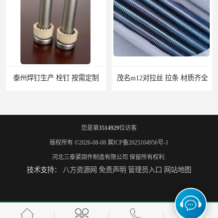
泰州焊钉生产 栓钉 按需定制
茂名m12对拉丝 拉条 材质齐全
您是第
3514929
位访客
版权所有 ©2026-08-08
冀ICP备2025104956号-1
河北三泰紧固件制造有限公司
保留所有权利.
技术支持：
八方资源网
免责声明
管理员入口
网站地图
江苏对拉丝图片 拉条 高服务
江门地脚螺栓 地笼 量大从优