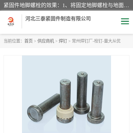
紧固件地脚螺栓的效果：1、将固定地脚螺栓与地面用水泥等物品灌溉在一起，可用来固定较小振荡和冲击的设备。2、活动地脚是一种可拆卸的地脚螺栓，可以固定有激烈振荡和冲击的大型机器设备。3、胀锚地脚螺栓用于固定比较简略且重量轻的设备，辅佐设备长期处于静止状态下。4、粘接地脚螺栓为一种使用广泛且常见的设备，它也是用来固定简略设备的小件。
河北三泰紧固件制造有限公司
当前位置：
首页
>
供应商机
>
焊钉
> 常州焊钉厂-栓钉-量大从优
地脚螺栓
钢结构螺栓
焊钉
拉杆
螺栓
悬挑梁拉杆
高强度