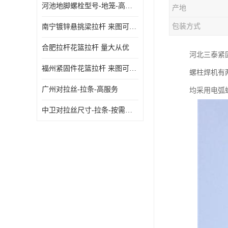
河池地脚螺栓型号-地笼-高质量
产地
包装方式
南宁镀锌悬挑梁拉杆 来图可定制
合肥拉杆花篮拉杆 量大从优
河北三泰紧
福州紧固件花篮拉杆 来图可定制
螺柱焊机有
广州对拉丝-拉条-高服务
均采用电弧
中卫对拉丝尺寸-拉条-按需定制