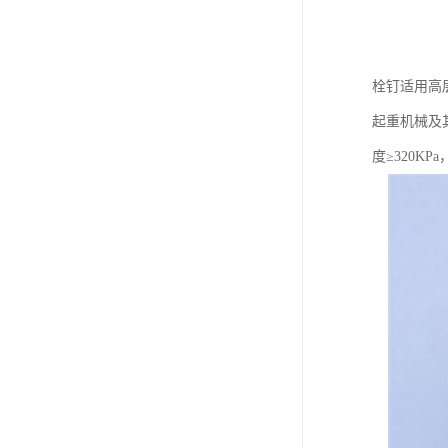
栓钉适用高
起重机械及其
度≥320K