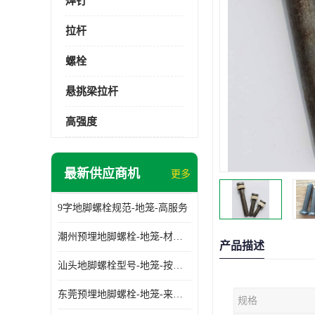
焊钉
拉杆
螺栓
悬挑梁拉杆
高强度
最新供应商机
更多
9字地脚螺栓规范-地笼-高服务
潮州预埋地脚螺栓-地笼-材质齐全
产品描述
汕头地脚螺栓型号-地笼-按需定制
东莞预埋地脚螺栓-地笼-来图可定制
规格