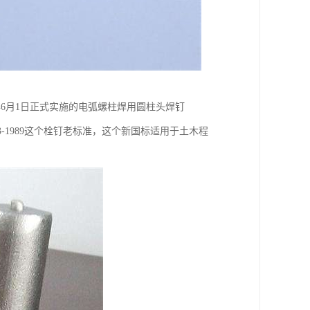
3年6月1日正式实施的电弧螺柱焊用圆柱头焊钉
止了GB/T10433-1989这个栓钉老标准，这个新国标适用于土木程