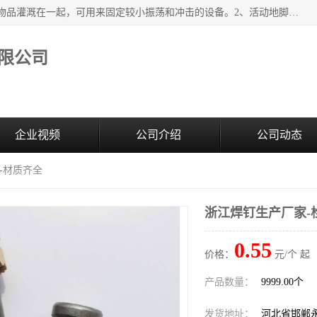
紧固件地脚螺栓的效果：1、将固定地脚螺栓与地面用水泥等物品灌溉在一起，可用来固定较小振荡和冲击的设备。2、活动地脚是一种可拆卸的地脚螺栓，可以固定有激烈振荡和冲击的大型机器设备。3、胀锚地脚螺栓用于固定比较简略且重量轻的设备，辅佐设备长期处于静止状态下。4、粘接地脚螺栓为一种使用广泛且常见的设备，它也是用来固定简略设备的小件。
限公司
企业视频
公司介绍
公司动态
-材质齐全
浙江焊钉生产厂家-
0.55
价格：
元/个 起
产品数量：
9999.00个
发货地址：
河北省邯郸