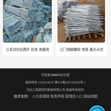
江门地脚螺栓 地笼 量大从优
桂林7字地脚螺栓 地笼 高服务
您是第
3498876
位访客
版权所有 ©2026-08-07
冀ICP备2025104956号-1
河北三泰紧固件制造有限公司
保留所有权利.
技术支持：
八方资源网
免责声明
管理员入口
网站地图