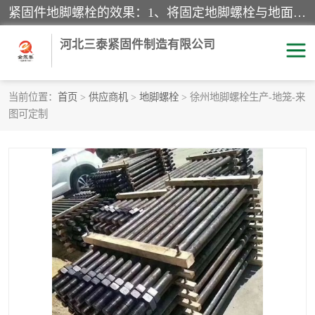
紧固件地脚螺栓的效果：1、将固定地脚螺栓与地面用水泥等物品灌溉在一起，可用来固定较小振荡和冲击的设备。2、活动地脚是一种可拆卸的地脚螺栓，可以固定有激烈振荡和冲击的大型机器设备。3、胀锚地脚螺栓用于固定比较简略且重量轻的设备，辅佐设备长期处于静止状态下。4、粘接地脚螺栓为一种使用广泛且常见的设备，它也是用来固定简略设备的小件。
河北三泰紧固件制造有限公司
当前位置：
首页
>
供应商机
>
地脚螺栓
> 徐州地脚螺栓生产-地笼-来
图可定制
地脚螺栓
钢结构螺栓
焊钉
拉杆
螺栓
悬挑梁拉杆
高强度