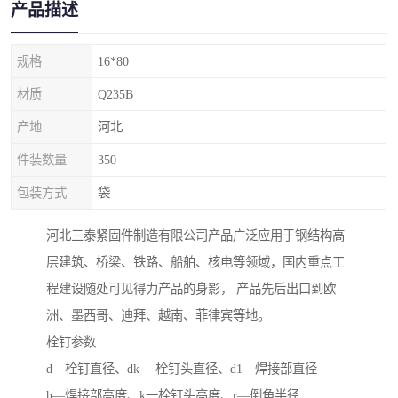
产品描述
规格
16*80
材质
Q235B
产地
河北
件装数量
350
包装方式
袋
河北三泰紧固件制造有限公司产品广泛应用于钢结构高
层建筑、桥梁、铁路、船舶、核电等领域，国内重点工
程建设随处可见得力产品的身影， 产品先后出口到欧
洲、墨西哥、迪拜、越南、菲律宾等地。
栓钉参数
d—栓钉直径、dk —栓钉头直径、d1—焊接部直径
h—焊接部高度、k一栓钉头高度、r—倒角半径