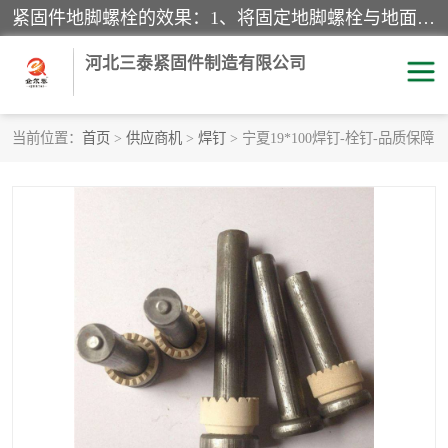
紧固件地脚螺栓的效果：1、将固定地脚螺栓与地面用水泥等物品灌溉在一起，可用来固定较小振荡和冲击的设备。2、活动地脚是一种可拆卸的地脚螺栓，可以固定有激烈振荡和冲击的大型机器设备。3、胀锚地脚螺栓用于固定比较简略且重量轻的设备，辅佐设备长期处于静止状态下。4、粘接地脚螺栓为一种使用广泛且常见的设备，它也是用来固定简略设备的小件。
河北三泰紧固件制造有限公司
当前位置：
首页
>
供应商机
>
焊钉
> 宁夏19*100焊钉-栓钉-品质保障
地脚螺栓
钢结构螺栓
焊钉
拉杆
螺栓
悬挑梁拉杆
高强度