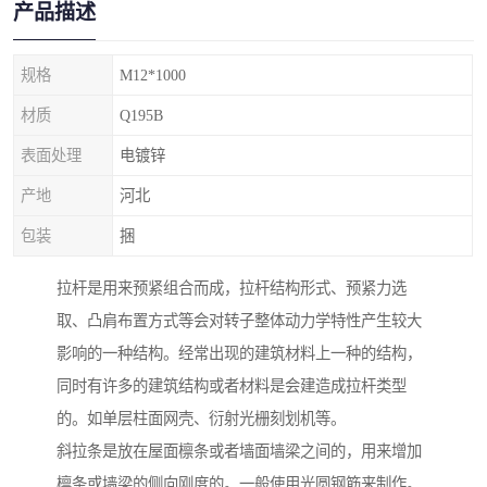
产品描述
规格
M12*1000
材质
Q195B
表面处理
电镀锌
产地
河北
包装
捆
拉杆是用来预紧组合而成，拉杆结构形式、预紧力选
取、凸肩布置方式等会对转子整体动力学特性产生较大
影响的一种结构。经常出现的建筑材料上一种的结构，
同时有许多的建筑结构或者材料是会建造成拉杆类型
的。如单层柱面网壳、衍射光栅刻划机等。
斜拉条是放在屋面檩条或者墙面墙梁之间的，用来增加
檩条或墙梁的侧向刚度的。一般使用光圆钢筋来制作。