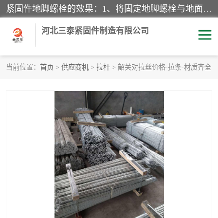
紧固件地脚螺栓的效果：1、将固定地脚螺栓与地面用水泥等物品灌溉在一起，可用来固定较小振荡和冲击的设备。2、活动地脚是一种可拆卸的地脚螺栓，可以固定有激烈振荡和冲击的大型机器设备。3、胀锚地脚螺栓用于固定比较简略且重量轻的设备，辅佐设备长期处于静止状态下。4、粘接地脚螺栓为一种使用广泛且常见的设备，它也是用来固定简略设备的小件。
河北三泰紧固件制造有限公司
当前位置：
首页
>
供应商机
>
拉杆
> 韶关对拉丝价格-拉条-材质齐全
地脚螺栓
钢结构螺栓
焊钉
拉杆
螺栓
悬挑梁拉杆
高强度