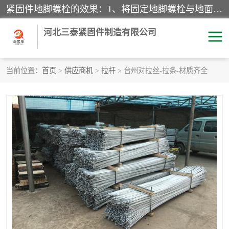
紧固件地脚螺栓的效果：1、将固定地脚螺栓与地面用水泥等物品灌溉在一起，可用来固定较小振荡和冲击的设备。2、活动地脚是一种可拆卸的地脚螺栓，可以固定有激烈振荡和冲击的大型机器设备。3、胀锚地脚螺栓用于固定比较简略且重量轻的设备，辅佐设备长期处于静止状态下。4、粘接地脚螺栓为一种使用广泛且常见的设备，它也是用来固定简略设备的小件。
河北三泰紧固件制造有限公司
当前位置：
首页
>
供应商机
>
拉杆
> 台州对拉丝-拉条-材质齐全
地脚螺栓
钢结构螺栓
焊钉
拉杆
螺栓
悬挑梁拉杆
高强度