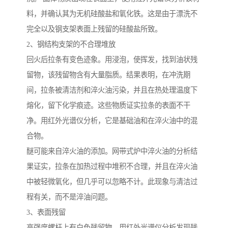
料，并确认其为无机硅酸盐和氧化铁。这是由于漂洗不
完全以及钢支架表面上残留的硅酸盐所致。
2、钢结构支架的不合理堆放
回火后拉条有变色迹象。用浸泡，使挥发，找到油状残
留物，该残留物含有大量脂质。结果表明，在冲洗期
间，拉条被清洁剂和淬火油污染，并且在热处理温度下
熔化，留下化学痕迹。这些物质证实拉条的表面不干
净。用红外光谱仪分析，它是基础油和在淬火油中的混
合物。
醚可能来自淬火油的添加。网带式炉中淬火油的分析结
果证实，拉条在加热过程中堆积不合理，并且在淬火油
中被轻微氧化，但几乎可以忽略不计。此现象与清洁过
程有关，而不是淬油问题。
3、表面残留
高强度螺杆上有白色残留物，用红外光谱仪分析发现残