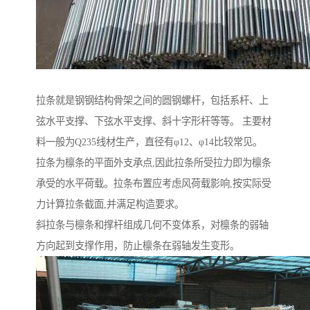
拉条就是钢钢结构骨架之间的圆钢螺杆，包括系杆、上
弦水平支撑、下弦水平支撑、斜十字形杆等等。 主要材
料一般为Q235线材生产，直径有φ12、φ14比较常见。
拉条为檩条的平面外支承点,因此拉条所受拉力即为檩条
承受的水平荷载。拉条布置应考虑风荷载影响,按实际受
力计算拉条截面,并满足构造要求。
斜拉条与檩条和撑杆组成几何不变体系，对檩条的弱轴
方向起到支撑作用，防止檩条在弱轴发生变形。