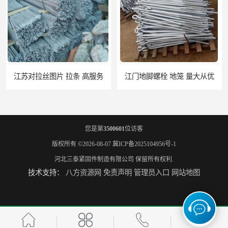
江苏对拉丝图片 拉条 高服务
江门地脚螺栓 地笼 量大从优
您是第
3500601
位访客
版权所有 ©2026-08-07
冀ICP备2025104956号-1
河北三泰紧固件制造有限公司
保留所有权利.
技术支持：
八方资源网
免责声明
管理员入口
网站地图
桂林7字地脚螺栓 地笼 高服务
百色钢结构螺栓连接规范 包检测