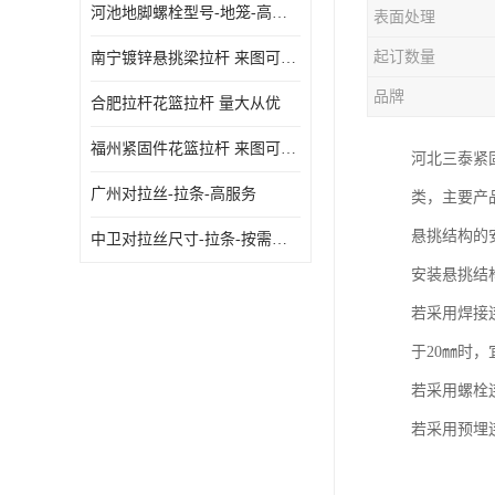
河池地脚螺栓型号-地笼-高质量
表面处理
起订数量
南宁镀锌悬挑梁拉杆 来图可定制
品牌
合肥拉杆花篮拉杆 量大从优
福州紧固件花篮拉杆 来图可定制
河北三泰紧
广州对拉丝-拉条-高服务
类，主要产
悬挑结构的
中卫对拉丝尺寸-拉条-按需定制
安装悬挑结
若采用焊接
于20㎜时
若采用螺栓
若采用预埋