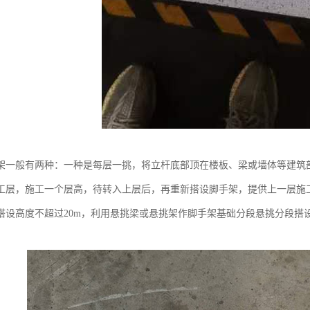
架一般有两种：一种是每层一挑，将立杆底部顶在楼板、梁或墙体等建筑
工层，施工一个层高，待转入上层后，再重新搭设脚手架，提供上一层施
搭设高度不超过20m，利用悬挑梁或悬挑架作脚手架基础分段悬挑分段搭