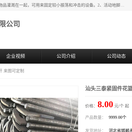
紧固件地脚螺栓的效果：1、将固定地脚螺栓与地面用水泥等物品灌溉在一起，可用来固定较小振荡和冲击的设备。2、活动地脚是一种可拆卸的地脚螺栓，可以固定有激烈振荡和冲击的大型机器设备。3、胀锚地脚螺栓用于固定比较简略且重量轻的设备，辅佐设备长期处于静止状态下。4、粘接地脚螺栓为一种使用广泛且常见的设备，它也是用来固定简略设备的小件。
限公司
企业视频
公司介绍
公司动态
杆 来图可定制
汕头三泰紧固件花篮
8.00
价格：
元/个 起
产品数量：
9999.00个
发货地址：
河北省邯郸