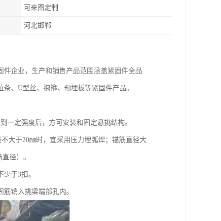
可来图定制
河北邯郸
固件企业，生产和销售产品范围涵盖紧固件全品
拉条、U型丝、抱箍、预埋板等紧固件产品。
达到一定强度后，方可安装和固定悬挑结构。
不大于20㎜时，宜采用压力埋弧焊；锚筋直径大
钢筋直径）。
不少于3扣。
固筋销入挑梁端部孔内。