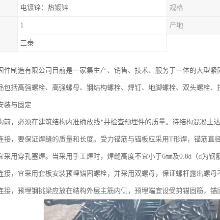
电镀锌：热镀锌
规格
1
产地
三泰
固件制造有限公司目前是一家集生产、销售、技术、服务于一体的大型紧
品包括高强螺栓、高强螺母、钢结构螺栓、焊钉、地脚螺栓、双头螺栓、
安装与固定
构前，必须在建筑结构内准确放线*并检查预埋件的质量。待结构混凝土
连接，要保证焊缝的质量和长度。受力锚筋与锚板应采用T形焊，锚筋直径
，宜采用穿孔塞焊。当采用手工焊时，焊缝高度不宜小于6㎜及0.8d（d为
连接，宜采用套板安装预埋锚固螺栓，并采用双螺母，保证螺杆露出螺母
连接，预埋钢挑梁应放在结构外层主筋内侧，预埋端宜设受剪锚固筋，锚