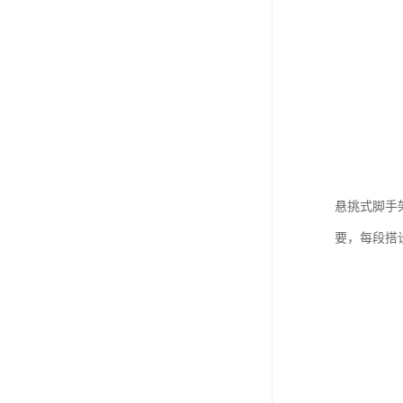
悬挑式脚手
要，每段搭