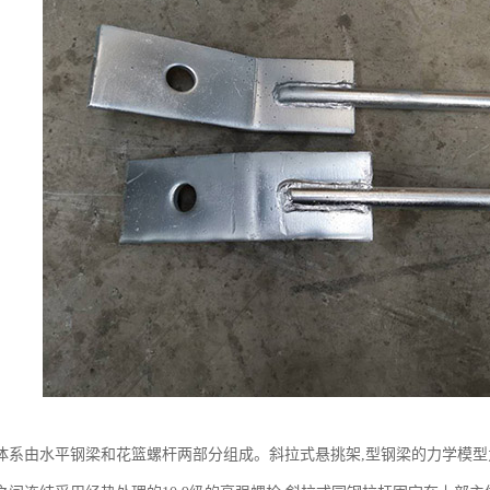
体系由水平钢梁和花篮螺杆两部分组成。斜拉式悬挑架,型钢梁的力学模型