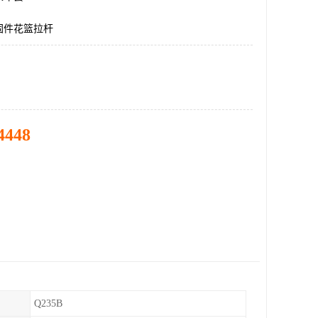
固件花篮拉杆
4448
Q235B