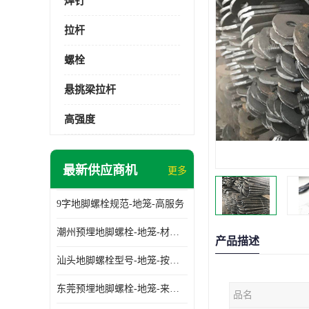
焊钉
拉杆
螺栓
悬挑梁拉杆
高强度
最新供应商机
更多
9字地脚螺栓规范-地笼-高服务
潮州预埋地脚螺栓-地笼-材质齐全
产品描述
汕头地脚螺栓型号-地笼-按需定制
东莞预埋地脚螺栓-地笼-来图可定制
品名