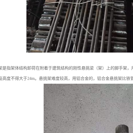
架是指架体结构卸荷在附着于建筑结构的刚性悬挑梁（架）上的脚手架，
设高度不得大于24m。悬挑架难度较高，用铝合金的，铝合金悬挑架比铁