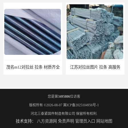
茂名m12对拉丝 拉条 材质齐全
江苏对拉丝图片 拉条 高服务
您是第
3495806
位访客
版权所有 ©2026-08-07
冀ICP备2025104956号-1
河北三泰紧固件制造有限公司
保留所有权利.
技术支持：
八方资源网
免责声明
管理员入口
网站地图