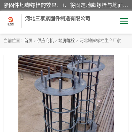
紧固件地脚螺栓的效果：1、将固定地脚螺栓与地面用水泥等物品灌溉在一起，可用来固定较小振荡和冲击的设备。2、活动地脚是一种可拆卸的地脚螺栓，可以固定有激烈振荡和冲击的大型机器设备。3、胀锚地脚螺栓用于固定比较简略且重量轻的设备，辅佐设备长期处于静止状态下。4、粘接地脚螺栓为一种使用广泛且常见的设备，它也是用来固定简略设备的小件。
河北三泰紧固件制造有限公司
当前位置：
首页
>
供应商机
>
地脚螺栓
> 河北地脚螺栓生产厂家
地脚螺栓
钢结构螺栓
焊钉
拉杆
螺栓
悬挑梁拉杆
高强度