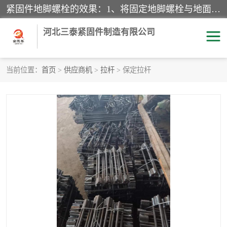
紧固件地脚螺栓的效果：1、将固定地脚螺栓与地面用水泥等物品灌溉在一起，可用来固定较小振荡和冲击的设备。2、活动地脚是一种可拆卸的地脚螺栓，可以固定有激烈振荡和冲击的大型机器设备。3、胀锚地脚螺栓用于固定比较简略且重量轻的设备，辅佐设备长期处于静止状态下。4、粘接地脚螺栓为一种使用广泛且常见的设备，它也是用来固定简略设备的小件。
河北三泰紧固件制造有限公司
当前位置：
首页
>
供应商机
>
拉杆
> 保定拉杆
地脚螺栓
钢结构螺栓
焊钉
拉杆
螺栓
悬挑梁拉杆
高强度