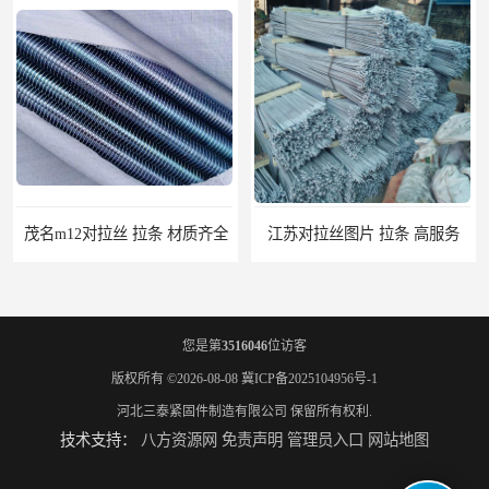
茂名m12对拉丝 拉条 材质齐全
江苏对拉丝图片 拉条 高服务
您是第
3516046
位访客
版权所有 ©2026-08-08
冀ICP备2025104956号-1
河北三泰紧固件制造有限公司
保留所有权利.
技术支持：
八方资源网
免责声明
管理员入口
网站地图