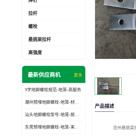
焊钉
拉杆
螺栓
悬挑梁拉杆
高强度
最新供应商机
更多
9字地脚螺栓规范-地笼-高服务
潮州预埋地脚螺栓-地笼-材质齐全
产品描述
汕头地脚螺栓型号-地笼-按需定制
东莞预埋地脚螺栓-地笼-来图可定制
沧州悬挑梁