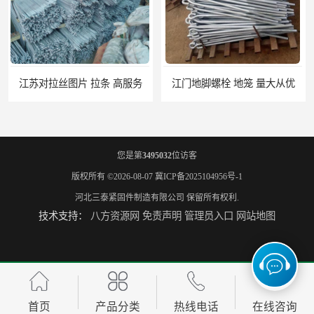
江门地脚螺栓 地笼 量大从优
您是第
3495032
位访客
版权所有 ©2026-08-07
冀ICP备2025104956号-1
河北三泰紧固件制造有限公司
保留所有权利.
技术支持：
八方资源网
免责声明
管理员入口
网站地图
桂林7字地脚螺栓 地笼 高服务
百色钢结构螺栓连接规范 包检测
首页
产品分类
热线电话
在线咨询