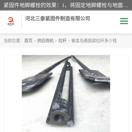
紧固件地脚螺栓的效果：1、将固定地脚螺栓与地面用水泥等物品灌溉在一起，可用来固定较小振荡和冲击的设备。2、活动地脚是一种可拆卸的地脚螺栓，可以固定有激烈振荡和冲击的大型机器设备。3、胀锚地脚螺栓用于固定比较简略且重量轻的设备，辅佐设备长期处于静止状态下。4、粘接地脚螺栓为一种使用广泛且常见的设备，它也是用来固定简略设备的小件。
河北三泰紧固件制造有限公司
当前位置：
首页
>
供应商机
>
拉杆
> 秦皇岛悬挑梁拉杆多少钱
地脚螺栓
钢结构螺栓
焊钉
拉杆
螺栓
悬挑梁拉杆
高强度