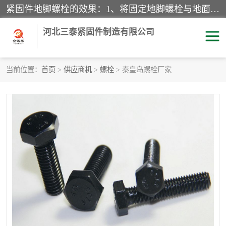
紧固件地脚螺栓的效果：1、将固定地脚螺栓与地面用水泥等物品灌溉在一起，可用来固定较小振荡和冲击的设备。2、活动地脚是一种可拆卸的地脚螺栓，可以固定有激烈振荡和冲击的大型机器设备。3、胀锚地脚螺栓用于固定比较简略且重量轻的设备，辅佐设备长期处于静止状态下。4、粘接地脚螺栓为一种使用广泛且常见的设备，它也是用来固定简略设备的小件。
河北三泰紧固件制造有限公司
当前位置：
首页
>
供应商机
>
螺栓
> 秦皇岛螺栓厂家
地脚螺栓
钢结构螺栓
焊钉
拉杆
螺栓
悬挑梁拉杆
高强度