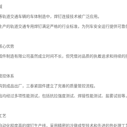
域
等轨道交通车辆的车体制造中，焊钉连接技术被广泛应用。
生产的轨道交通专用焊钉满足严格的行业标准，为列车安全运行提供可靠
核心优势
固件制造有限公司虽然成立时间不长，但凭借对品质的执着追求和持续的
管控体系
购到成品出厂，三泰紧固件建立了完善的质量管控流程。
品均经过多项性能测试，包括抗拉强度测试、焊接性能测试、盐雾试验等
工艺
自动化程度高的焊钉生产线，采用精密的冷镦成型技术和先进的热处理工