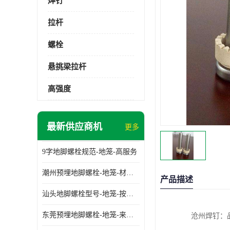
焊钉
拉杆
螺栓
悬挑梁拉杆
高强度
最新供应商机
更多
9字地脚螺栓规范-地笼-高服务
潮州预埋地脚螺栓-地笼-材质齐全
产品描述
汕头地脚螺栓型号-地笼-按需定制
东莞预埋地脚螺栓-地笼-来图可定制
沧州焊钉：