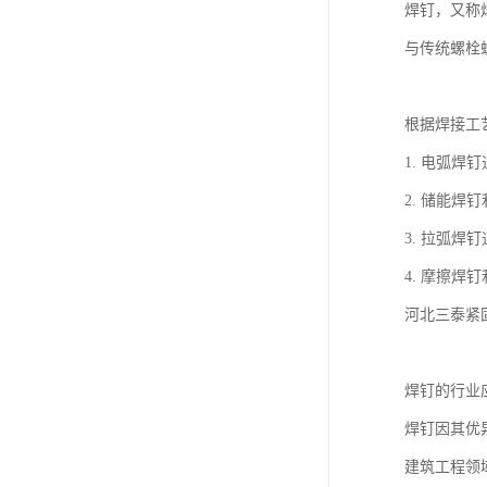
焊钉，又称
与传统螺栓
根据焊接工
1. 电弧
2. 储能
3. 拉弧
4. 摩擦
河北三泰紧
焊钉的行业
焊钉因其优
建筑工程领