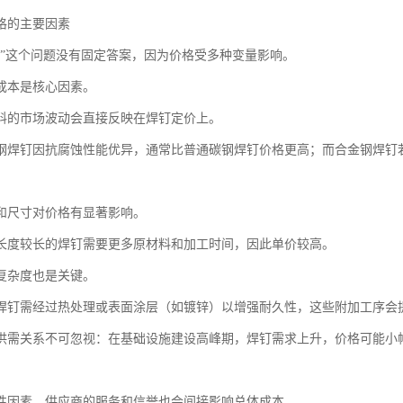
格的主要因素
钱”这个问题没有固定答案，因为价格受多种变量影响。
成本是核心因素。
料的市场波动会直接反映在焊钉定价上。
钢焊钉因抗腐蚀性能优异，通常比普通碳钢焊钉价格更高；而合金钢焊钉
和尺寸对价格有显著影响。
长度较长的焊钉需要更多原材料和加工时间，因此单价较高。
复杂度也是关键。
焊钉需经过热处理或表面涂层（如镀锌）以增强耐久性，这些附加工序会
供需关系不可忽视：在基础设施建设高峰期，焊钉需求上升，价格可能小
性因素，供应商的服务和信誉也会间接影响总体成本。