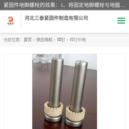
紧固件地脚螺栓的效果：1、将固定地脚螺栓与地面用水泥等物品灌溉在一起，可用来固定较小振荡和冲击的设备。2、活动地脚是一种可拆卸的地脚螺栓，可以固定有激烈振荡和冲击的大型机器设备。3、胀锚地脚螺栓用于固定比较简略且重量轻的设备，辅佐设备长期处于静止状态下。4、粘接地脚螺栓为一种使用广泛且常见的设备，它也是用来固定简略设备的小件。
河北三泰紧固件制造有限公司
当前位置：
首页
>
供应商机
>
焊钉
> 焊钉价格
地脚螺栓
钢结构螺栓
焊钉
拉杆
螺栓
悬挑梁拉杆
高强度