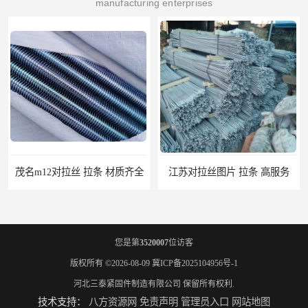
manufacturing enterprises
江苏对拉丝图片 拉条 高服务
江门地脚螺栓 地笼 量大从优
您是第
3520007
位访客
版权所有 ©2026-08-09
冀ICP备2025104956号-1
河北三泰紧固件制造有限公司
保留所有权利.
技术支持：
八方资源网
免责声明
管理员入口
网站地图