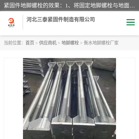
紧固件地脚螺栓的效果：1、将固定地脚螺栓与地面用水泥等物品灌溉在一起，可用来固定较小振荡和冲击的设备。2、活动地脚是一种可拆卸的地脚螺栓，可以固定有激烈振荡和冲击的大型机器设备。3、胀锚地脚螺栓用于固定比较简略且重量轻的设备，辅佐设备长期处于静止状态下。4、粘接地脚螺栓为一种使用广泛且常见的设备，它也是用来固定简略设备的小件。
河北三泰紧固件制造有限公司
当前位置：
首页
>
供应商机
>
地脚螺栓
> 衡水地脚螺栓厂家
地脚螺栓
钢结构螺栓
焊钉
拉杆
螺栓
悬挑梁拉杆
高强度