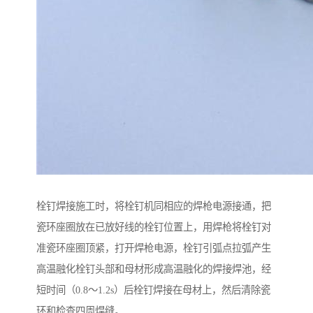
栓钉焊接施工时，将栓钉机同相应的焊枪电源接通，把
瓷环座圈放在已放好线的栓钉位置上，用焊枪将栓钉对
准瓷环座圈顶紧，打开焊枪电源，栓钉引弧点拉弧产生
高温融化栓钉头部和母材形成高温融化的焊接焊池，经
短时间（0.8～1.2s）后栓钉焊接在母材上，然后清除瓷
环和检查四周焊缝。