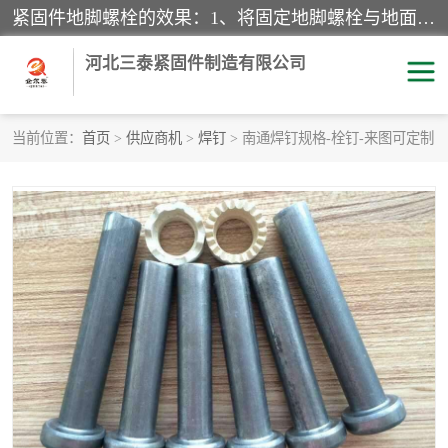
紧固件地脚螺栓的效果：1、将固定地脚螺栓与地面用水泥等物品灌溉在一起，可用来固定较小振荡和冲击的设备。2、活动地脚是一种可拆卸的地脚螺栓，可以固定有激烈振荡和冲击的大型机器设备。3、胀锚地脚螺栓用于固定比较简略且重量轻的设备，辅佐设备长期处于静止状态下。4、粘接地脚螺栓为一种使用广泛且常见的设备，它也是用来固定简略设备的小件。
河北三泰紧固件制造有限公司
当前位置：
首页
>
供应商机
>
焊钉
> 南通焊钉规格-栓钉-来图可定制
地脚螺栓
钢结构螺栓
焊钉
拉杆
螺栓
悬挑梁拉杆
高强度