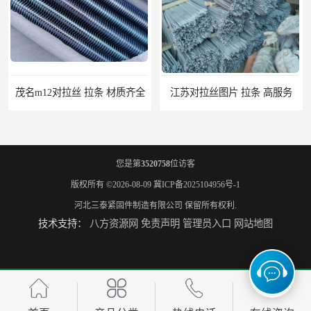
江苏对拉丝图片 拉条 高服务
江门地脚螺栓 地笼 量大从优
您是第
3520758
位访客
版权所有 ©2026-08-09
冀ICP备2025104956号-1
河北三泰紧固件制造有限公司
保留所有权利.
技术支持：
八方资源网
免责声明
管理员入口
网站地图
桂林7字地脚螺栓 地笼 高服务
百色钢结构螺栓连接规范 包检测