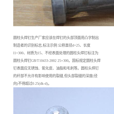
圆柱头焊钉生产厂家应该在焊钉的头部顶面用凸字制出
制造者的识别标志,标注示例:公称直径d=25、长度
l1=300、材质为15、不经表面处理的圆柱头焊钉标注为:
圆柱头焊钉GB/T10433-2002 25×300。国标规定圆柱头焊
钉表面应无锈蚀、氧化皮、油脂和毛刺等。圆柱头焊钉
的杆部不允许有影响使用的裂缝,但头部裂缝的深度(径
向)不得超过0.25(dk-d)。