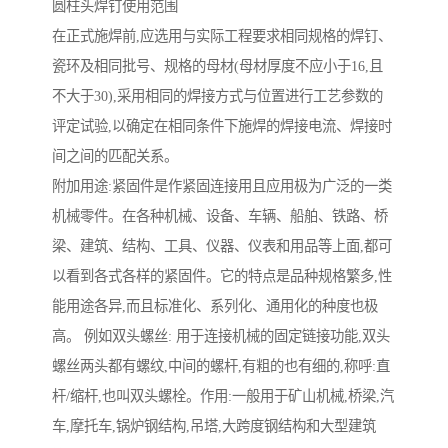
圆柱头焊钉使用范围
在正式施焊前,应选用与实际工程要求相同规格的焊钉、
瓷环及相同批号、规格的母材(母材厚度不应小于16,且
不大于30),采用相同的焊接方式与位置进行工艺参数的
评定试验,以确定在相同条件下施焊的焊接电流、焊接时
间之间的匹配关系。
附加用途:紧固件是作紧固连接用且应用极为广泛的一类
机械零件。在各种机械、设备、车辆、船舶、铁路、桥
梁、建筑、结构、工具、仪器、仪表和用品等上面,都可
以看到各式各样的紧固件。它的特点是品种规格繁多,性
能用途各异,而且标准化、系列化、通用化的种度也极
高。 例如双头螺丝: 用于连接机械的固定链接功能,双头
螺丝两头都有螺纹,中间的螺杆,有粗的也有细的,称呼:直
杆/缩杆,也叫双头螺栓。作用:一般用于矿山机械,桥梁,汽
车,摩托车,锅炉钢结构,吊塔,大跨度钢结构和大型建筑