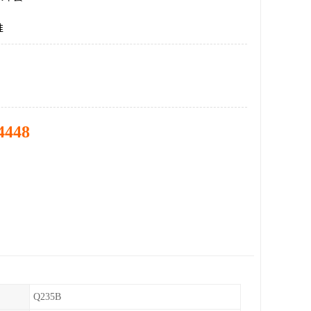
准
4448
Q235B