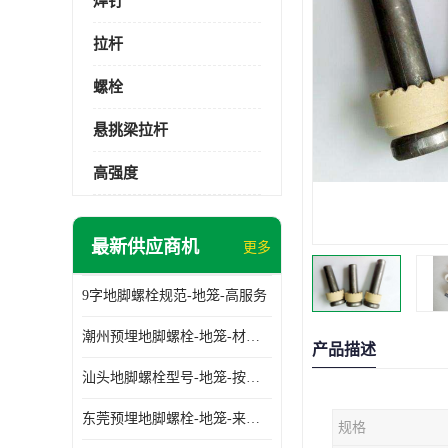
焊钉
拉杆
螺栓
悬挑梁拉杆
高强度
最新供应商机
更多
9字地脚螺栓规范-地笼-高服务
潮州预埋地脚螺栓-地笼-材质齐全
产品描述
汕头地脚螺栓型号-地笼-按需定制
东莞预埋地脚螺栓-地笼-来图可定制
规格