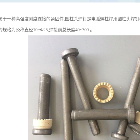
一种高强度刚度连接的紧固件,圆柱头焊钉是电弧螺柱焊用圆柱头焊钉(英文Cheese head 
规格为公称直径10~Ф25,焊接前总长度40~300 。