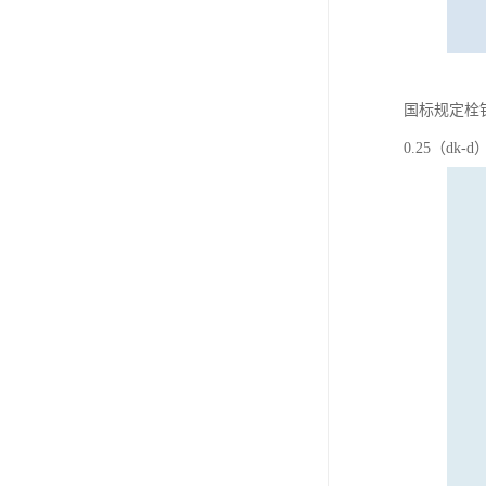
国标规定栓
0.25（dk-