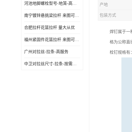
河池地脚螺栓型号-地笼-高质量
产地
包装方式
南宁镀锌悬挑梁拉杆 来图可定制
合肥拉杆花篮拉杆 量大从优
焊钉属于一种高
福州紧固件花篮拉杆 来图可定制
格为公称直径
广州对拉丝-拉条-高服务
栓钉规格有： 
中卫对拉丝尺寸-拉条-按需定制