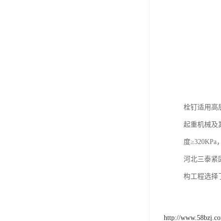
栓钉适用高
起重机械及其
度≥320K
河北三泰紧
构工程选择
http://www.58bzj.c