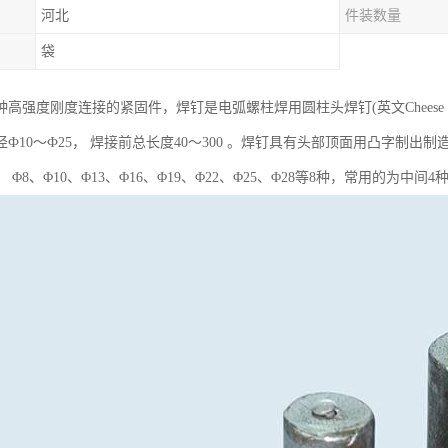
河北
件装数量
袋
强度刚度连接的紧固件，焊钉是电弧螺柱焊用圆柱头焊钉(英文Cheese head studs
Ф10～Ф25， 焊接前总长度40～300 。焊钉具有头部顶面用凸字制
Φ8、Φ10、Φ13、Φ16、Φ19、Φ22、Φ25、Φ28等8种，常用的为中间4