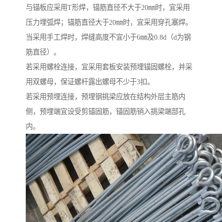
与锚板应采用T形焊，锚筋直径不大于20㎜时，宜采用
压力埋弧焊；锚筋直径大于20㎜时，宜采用穿孔塞焊。
当采用手工焊时，焊缝高度不宜小于6㎜及0.8d（d为钢
筋直径）。
若采用螺栓连接，宜采用套板安装预埋锚固螺栓，并采
用双螺母，保证螺杆露出螺母不少于3扣。
若采用预埋连接，预埋钢挑梁应放在结构外层主筋内
侧，预埋端宜设受剪锚固筋，锚固筋销入挑梁端部孔
内。