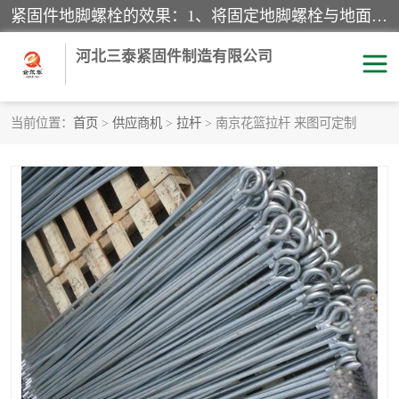
紧固件地脚螺栓的效果：1、将固定地脚螺栓与地面用水泥等物品灌溉在一起，可用来固定较小振荡和冲击的设备。2、活动地脚是一种可拆卸的地脚螺栓，可以固定有激烈振荡和冲击的大型机器设备。3、胀锚地脚螺栓用于固定比较简略且重量轻的设备，辅佐设备长期处于静止状态下。4、粘接地脚螺栓为一种使用广泛且常见的设备，它也是用来固定简略设备的小件。
河北三泰紧固件制造有限公司
当前位置：
首页
>
供应商机
>
拉杆
> 南京花篮拉杆 来图可定制
地脚螺栓
钢结构螺栓
焊钉
拉杆
螺栓
悬挑梁拉杆
高强度