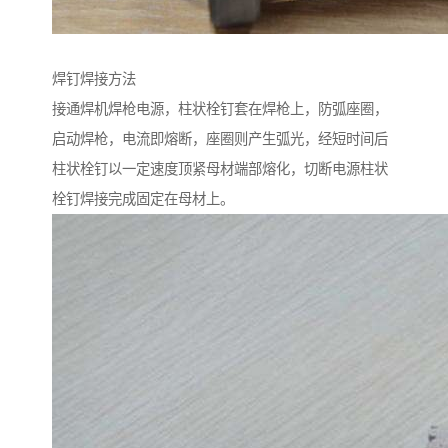
焊钉焊接方法
接通焊机焊枪电源，柱状栓钉套在焊枪上，防弧座圈，
启动焊枪，电流即熔断，座圈则产生弧光，经短时间后
柱状栓钉以一定速度顶紧母材端部熔化，切断电源柱状
栓钉焊接完成固定在母材上。