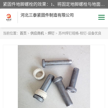
紧固件地脚螺栓的效果：1、将固定地脚螺栓与地面用水泥等物品灌溉在一起，可用来固定较小振荡和冲击的设备。2、活动地脚是一种可拆卸的地脚螺栓，可以固定有激烈振荡和冲击的大型机器设备。3、胀锚地脚螺栓用于固定比较简略且重量轻的设备，辅佐设备长期处于静止状态下。4、粘接地脚螺栓为一种使用广泛且常见的设备，它也是用来固定简略设备的小件。
河北三泰紧固件制造有限公司
当前位置：
首页
>
供应商机
>
焊钉
> 苏州焊钉规格-栓钉-设备优良
地脚螺栓
钢结构螺栓
焊钉
拉杆
螺栓
悬挑梁拉杆
高强度