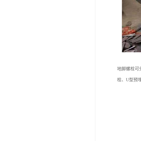
地脚螺栓可
栓、U型预