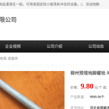
紧固件地脚螺栓的效果：1、将固定地脚螺栓与地面用水泥等物品灌溉在一起，可用来固定较小振荡和冲击的设备。2、活动地脚是一种可拆卸的地脚螺栓，可以固定有激烈振荡和冲击的大型机器设备。3、胀锚地脚螺栓用于固定比较简略且重量轻的设备，辅佐设备长期处于静止状态下。4、粘接地脚螺栓为一种使用广泛且常见的设备，它也是用来固定简略设备的小件。
限公司
企业视频
公司介绍
公司动态
-地笼-高服务
柳州预埋地脚螺栓-
9.80
价格：
元/个 起
产品数量：
9999.00个
发货地址：
河北省邯郸