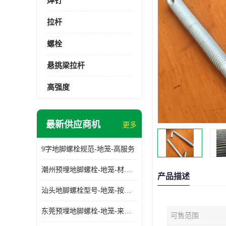
焊钉
拉杆
螺栓
悬挑梁拉杆
高强度
最新供应商机
更多
9字地脚螺栓规范-地笼-高服务
潮州预埋地脚螺栓-地笼-材质齐全
产品描述
汕头地脚螺栓型号-地笼-按需定制
东莞预埋地脚螺栓-地笼-来图可定制
可售范围