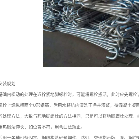
安装规划
基础内松动的处理在近拧紧地脚螺栓时，可能将螺栓拔活，此时应先螺栓
螺栓上焊纵横两个U形钢筋，后用水将坑内清洗干净并灌浆，待混凝土凝
的处理方法，大致与死地脚螺栓的方法相同，只是可以将地脚螺栓处理。
用热锻法伸长；如位置不符，用弯曲法矫正。
适用于各种设备固定、钢结构基础预埋件、路灯、交通指示牌、泵、锅炉