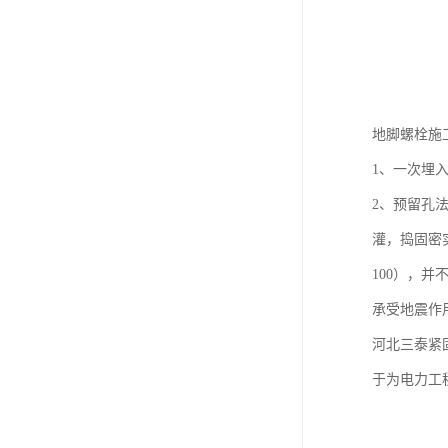
地脚螺栓施
1、一次埋
2、预留孔
灌，捣固密
100），
承受地震作
河北三泰紧
于为电力工