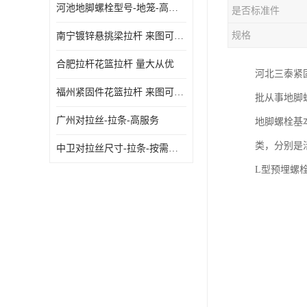
河池地脚螺栓型号-地笼-高质量
是否标准件
规格
南宁镀锌悬挑梁拉杆 来图可定制
合肥拉杆花篮拉杆 量大从优
河北三泰紧
福州紧固件花篮拉杆 来图可定制
批从事地脚
广州对拉丝-拉条-高服务
地脚螺栓基
类，分别是
中卫对拉丝尺寸-拉条-按需定制
L型预埋螺