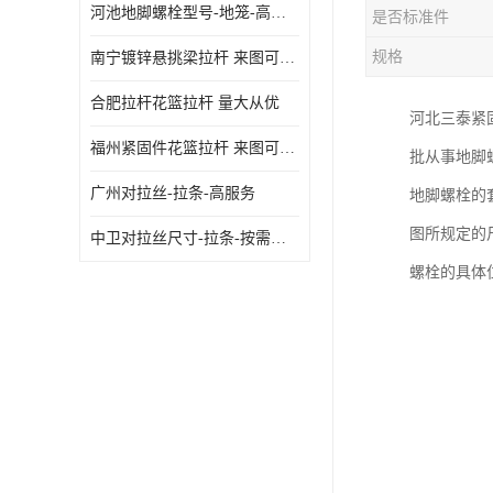
河池地脚螺栓型号-地笼-高质量
是否标准件
规格
南宁镀锌悬挑梁拉杆 来图可定制
合肥拉杆花篮拉杆 量大从优
河北三泰紧
福州紧固件花篮拉杆 来图可定制
批从事地脚
广州对拉丝-拉条-高服务
地脚螺栓的
图所规定的
中卫对拉丝尺寸-拉条-按需定制
螺栓的具体