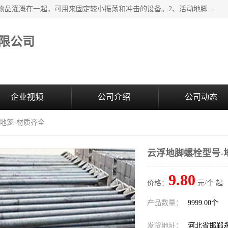
紧固件地脚螺栓的效果：1、将固定地脚螺栓与地面用水泥等物品灌溉在一起，可用来固定较小振荡和冲击的设备。2、活动地脚是一种可拆卸的地脚螺栓，可以固定有激烈振荡和冲击的大型机器设备。3、胀锚地脚螺栓用于固定比较简略且重量轻的设备，辅佐设备长期处于静止状态下。4、粘接地脚螺栓为一种使用广泛且常见的设备，它也是用来固定简略设备的小件。
限公司
企业视频
公司介绍
公司动态
-地笼-材质齐全
云浮地脚螺栓型号-
9.80
价格：
元/个 起
产品数量：
9999.00个
发货地址：
河北省邯郸