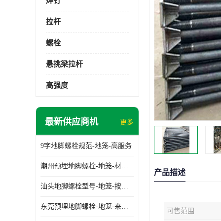
焊钉
拉杆
螺栓
悬挑梁拉杆
高强度
最新供应商机
更多
9字地脚螺栓规范-地笼-高服务
潮州预埋地脚螺栓-地笼-材质齐全
产品描述
汕头地脚螺栓型号-地笼-按需定制
东莞预埋地脚螺栓-地笼-来图可定制
可售范围