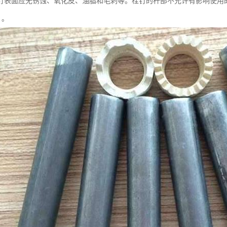
钉表面应无锈蚀、氧化皮、油脂和毛刺等。栓钉的杆部不允许有影响使用
d）。