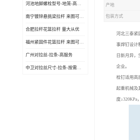
河池地脚螺栓型号-地笼-高质量
产地
包装方式
南宁镀锌悬挑梁拉杆 来图可定制
合肥拉杆花篮拉杆 量大从优
河北三泰紧
福州紧固件花篮拉杆 来图可定制
事焊钉设计
广州对拉丝-拉条-高服务
日新月异，
企业。
中卫对拉丝尺寸-拉条-按需定制
栓钉适用高
起重机械及其
度≥320K