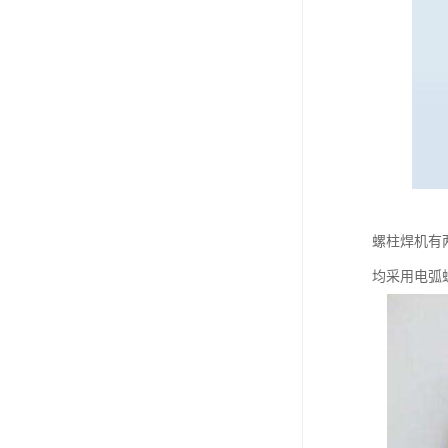
螺柱焊机有
均采用电弧