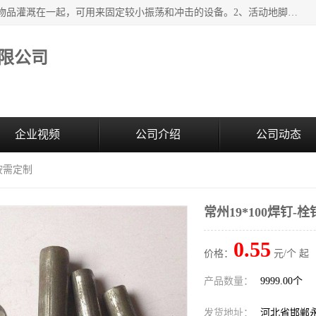
紧固件地脚螺栓的效果：1、将固定地脚螺栓与地面用水泥等物品灌溉在一起，可用来固定较小振荡和冲击的设备。2、活动地脚是一种可拆卸的地脚螺栓，可以固定有激烈振荡和冲击的大型机器设备。3、胀锚地脚螺栓用于固定比较简略且重量轻的设备，辅佐设备长期处于静止状态下。4、粘接地脚螺栓为一种使用广泛且常见的设备，它也是用来固定简略设备的小件。
限公司
企业视频
公司介绍
公司动态
-按需定制
常州19*100焊钉-
0.55
价格：
元/个 起
产品数量：
9999.00个
发货地址：
河北省邯郸