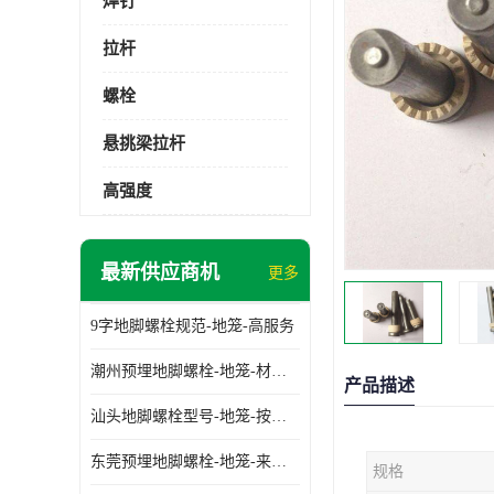
焊钉
拉杆
螺栓
悬挑梁拉杆
高强度
最新供应商机
更多
9字地脚螺栓规范-地笼-高服务
潮州预埋地脚螺栓-地笼-材质齐全
产品描述
汕头地脚螺栓型号-地笼-按需定制
东莞预埋地脚螺栓-地笼-来图可定制
规格