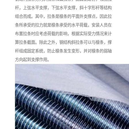
杆，上弦水平支撑，下弦水平支撑，斜十字形杆等结构
组合而成。其中，拉条是檩条的平面外支撑点，因此拉
条所承受的拉力就是檩条承受的水平荷载，安装人员在
布置拉条时应考虑荷载的影响，根据实际受力情况来计
算拉条截面。除此之外，钢结构斜拉条可以与檩条，撑
杆组成固定系统，防止檩条发生变形，并对檩条的弱轴
方向起到支撑作用。