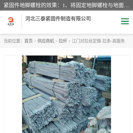
紧固件地脚螺栓的效果：1、将固定地脚螺栓与地面用水泥等物品灌溉在一起，可用来固定较小振荡和冲击的设备。2、活动地脚是一种可拆卸的地脚螺栓，可以固定有激烈振荡和冲击的大型机器设备。3、胀锚地脚螺栓用于固定比较简略且重量轻的设备，辅佐设备长期处于静止状态下。4、粘接地脚螺栓为一种使用广泛且常见的设备，它也是用来固定简略设备的小件。
河北三泰紧固件制造有限公司
当前位置：
首页
>
供应商机
>
拉杆
> 江门对拉丝定做-拉条-高服务
地脚螺栓
钢结构螺栓
焊钉
拉杆
螺栓
悬挑梁拉杆
高强度